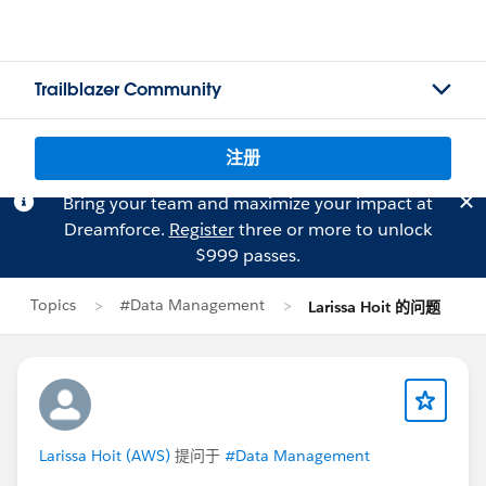
Trailblazer Community
注册
Bring your team and maximize your impact at
Dreamforce.
Register
three or more to unlock
$999 passes.
Topics
#Data Management
Larissa Hoit 的问题
Larissa Hoit (AWS)
提问于
#Data Management