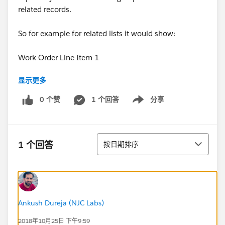
related records.
So for example for related lists it would show:
Work Order Line Item 1
显示更多
Product Request 1
0 个赞
1 个回答
分享
Show menu
Asset Detail 1
Work Order Line Item 2
排序
1 个回答
按日期排序
Product Request 2
Asset Detail 2
Hopefully that makes sense.
Ankush Dureja (NJC Labs)
2018年10月25日 下午9:59