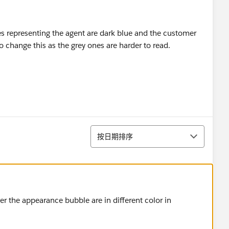
es representing the agent are dark blue and the customer
to change this as the grey ones are harder to read.
排序
按日期排序
r the appearance bubble are in different color in