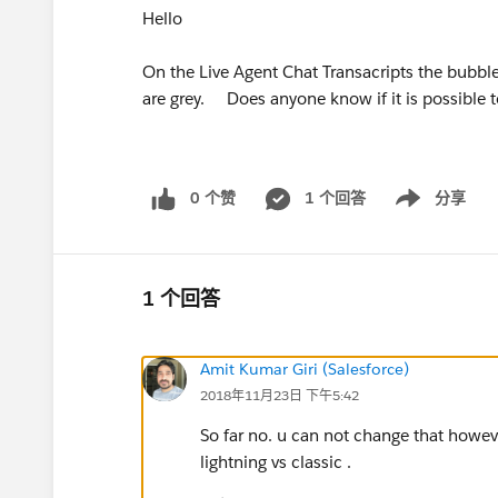
Hello
On the Live Agent Chat Transacripts the bubbl
are grey. Does anyone know if it is possible 
0 个赞
1 个回答
分享
Show menu
1 个回答
Amit Kumar Giri (Salesforce)
2018年11月23日 下午5:42
So far no. u can not change that howeve
lightning vs classic .