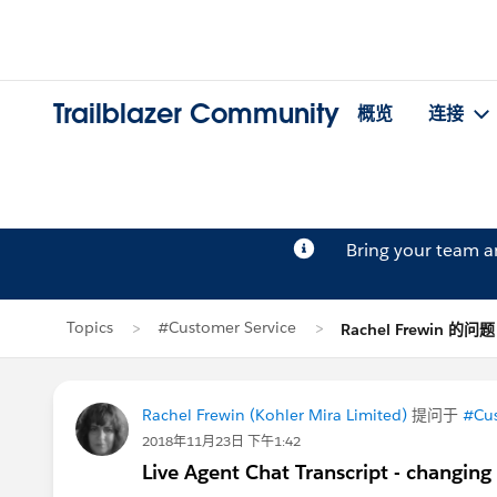
Trailblazer Community
概览
连接
Bring your team 
Topics
#Customer Service
Rachel Frewin 的问题
Rachel Frewin (Kohler Mira Limited)
提问于
#Cus
2018年11月23日 下午1:42
Live Agent Chat Transcript - changing