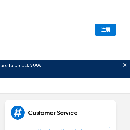
注册
ore to unlock $999
Customer Service