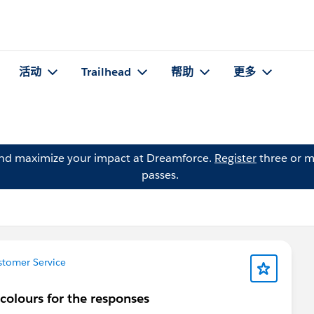
活动
Trailhead
帮助
更多
and maximize your impact at Dreamforce.
Register
three or m
passes.
tomer Service
 colours for the responses