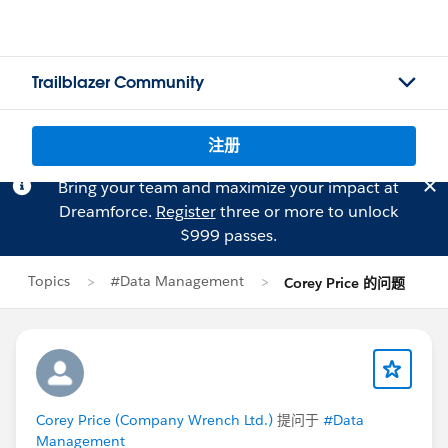
Trailblazer Community
注册
Bring your team and maximize your impact at
Dreamforce.
Register
three or more to unlock
$999 passes.
Topics
#Data Management
Corey Price 的问题
Corey Price (Company Wrench Ltd.)
提问于
#Data
Management