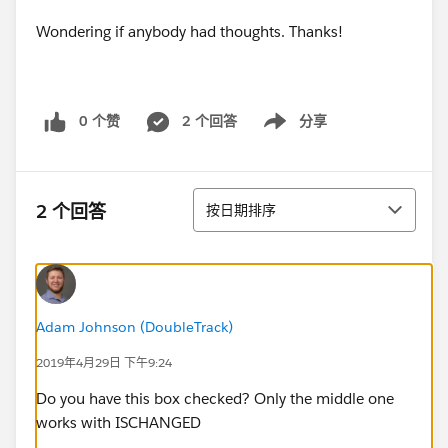
Wondering if anybody had thoughts. Thanks!
0 个赞
2 个回答
分享
Show menu
排序
2 个回答
按日期排序
Adam Johnson (DoubleTrack)
2019年4月29日 下午9:24
Do you have this box checked? Only the middle one
works with ISCHANGED