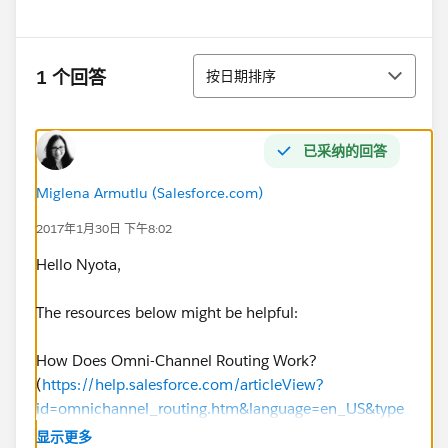
排序
1 个回答
按日期排序
已采纳的回答
Miglena Armutlu (Salesforce.com)
2017年1月30日 下午8:02
Hello Nyota,
The resources below might be helpful:
How Does Omni-Channel Routing Work?
(
https://help.salesforce.com/articleView?
id=omnichannel_routing.htm&language=en_US&type
=0
)
显示更多