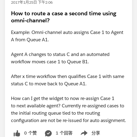
2017年1月25日 下午2:06
How to route a case a second time using
omni-channel?
Example: Omni-channel auto assigns Case 1 to Agent
A from Queue A1.
Agent A changes to status C and an automated
workflow moves case 1 to Queue B1.
After x time workflow then qualifies Case 1 with same
status C to move back to Queue A1.
How can I get the widget to now re-assign Case 1
to next available agent? Currently re-assigned cases to
the initial routing queue tied to the routing
configuration are not be re-issued for auto assignment.
0 个赞
1 个回答
分享
Show menu