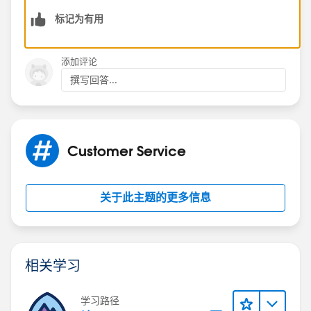
标记为有用
Records assigned through Omni-Channel don't trigger
workflow rules
(
https://help.salesforce.com/articleView?
添加评论
id=000228601&language=en_US&type=1
)
撰写回答...
Omni-Channel for Administrators
(
https://resources.docs.salesforce.com/sfdc/pdf/servi
ce_presence_administrators.pdf
)
Customer Service
Thank you!
关于此主题的更多信息
相关学习
学习路径