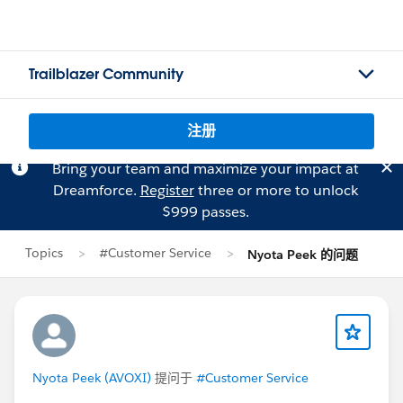
Trailblazer Community
注册
Bring your team and maximize your impact at
Dreamforce.
Register
three or more to unlock
$999 passes.
Topics
#Customer Service
Nyota Peek 的问题
Nyota Peek (AVOXI)
提问于
#Customer Service