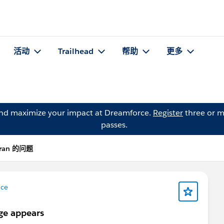
活动
Trailhead
帮助
更多
and maximize your impact at Dreamforce.
Register
three or m
passes.
aran 的问题
ice
ge appears