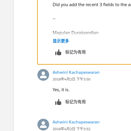
Did you add the recent 3 fields to the ar
--
Magulan Duraipandian
显示更多
www.infallibletechie.com
标记为有用
Ashwini Kachapeswaran
2018年4月2日 下午3:50
Yes, it is.
标记为有用
Ashwini Kachapeswaran
2018年4月2日 下午3:52