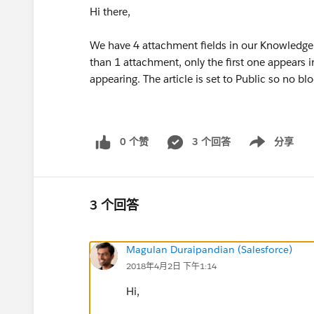
Hi there,
We have 4 attachment fields in our Knowledge
than 1 attachment, only the first one appears i
appearing. The article is set to Public so no bl
0 个赞
3 个回答
分享
Show menu
3 个回答
Magulan Duraipandian (Salesforce)
2018年4月2日 下午1:14
Hi,