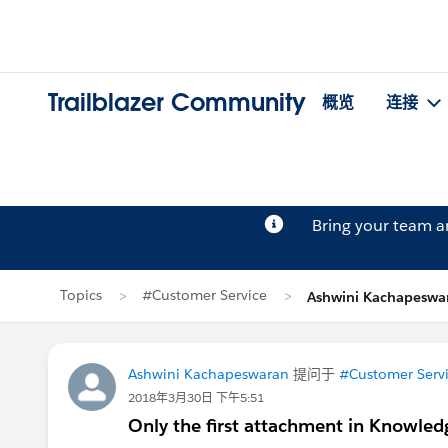
Trailblazer Community
概览
连接
Bring your team 
Topics
#Customer Service
Ashwini Kachapesw
Ashwini Kachapeswaran
提问于
#Customer Serv
2018年3月30日 下午5:51
Only the first attachment in Knowled