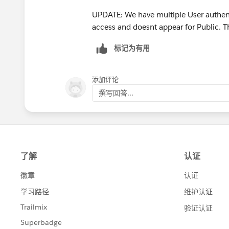
UPDATE: We have multiple User authenti
access and doesnt appear for Public. The
标记为有用
添加评论
撰写回答...