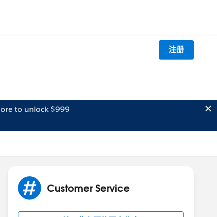
注册
ore to unlock $999
Customer Service