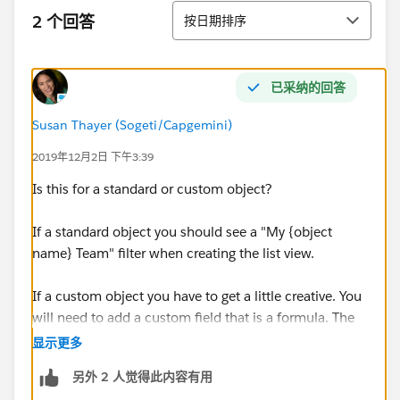
排序
2 个回答
按日期排序
已采纳的回答
Susan Thayer (Sogeti/Capgemini)
2019年12月2日 下午3:39
Is this for a standard or custom object?
If a standard object you should see a "My {object
name} Team" filter when creating the list view.
If a custom object you have to get a little creative. You
will need to add a custom field that is a formula. The
formula would be a checkbox that checks to see if the
显示更多
owner is in a role below the running user.
另外 2 人觉得此内容有用