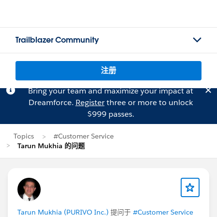
Trailblazer Community
注册
Bring your team and maximize your impact at
Dreamforce.
Register
three or more to unlock
$999 passes.
Topics
#Customer Service
Tarun Mukhia 的问题
Tarun Mukhia (PURIVO Inc.)
提问于
#Customer Service