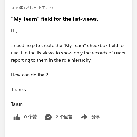
2019年12月2日 下午2:39
"My Team" field for the list-views.
Hi,
I need help to create the "My Team" checkbox field to
use it in the listviews to show only the records of users
reporting to them in the role hierarchy.
How can do that?
Thanks
Tarun
0 个赞
2 个回答
分享
Show menu