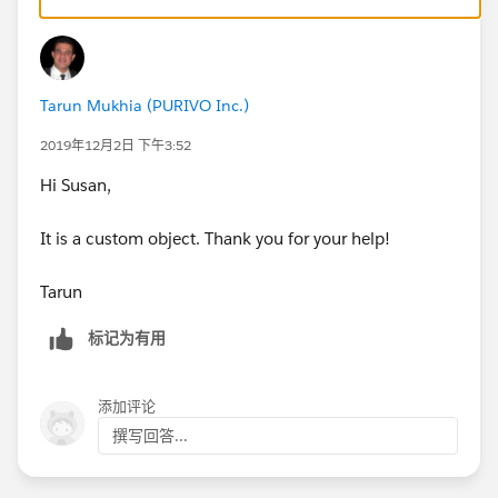
Here is a fantastic step-by-step resource on how to do
this:
https://developingflow.com/2015/12/24/creatin
g-a-my-teams-list-view-on-a-custom-object-using-
roles/
Tarun Mukhia (PURIVO Inc.)
2019年12月2日 下午3:52
Hi Susan,
It is a custom object. Thank you for your help!
Tarun
标记为有用
添加评论
撰写回答...