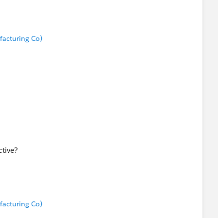
acturing Co)
ctive?
acturing Co)