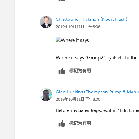
Christopher Hickman (NeuraFlash)
2019年10月11日 下午8:06
Where it says "Group2" by itself, to the 
标记为有用
Glen Huckins (Thompson Pump & Manuf
2019年10月11日 下午8:00
Before my Sales Reps. edit in "Edit Line
标记为有用