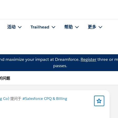
活动
Trailhead
帮助
更多
and maximize your impact at Dreamforce.
Register
three or m
passes.
s 的问题
g Co)
提问于
#Salesforce CPQ & Billing