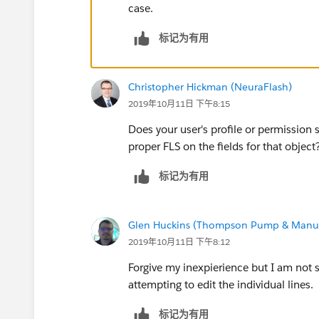
case.
标记为有用
Christopher Hickman (NeuraFlash)
2019年10月11日 下午8:15
Does your user's profile or permission
proper FLS on the fields for that object
标记为有用
Glen Huckins (Thompson Pump & Manuf
2019年10月11日 下午8:12
Forgive my inexpierience but I am not s
attempting to edit the individual lines.
标记为有用