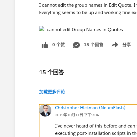
I cannot edit the group names in Edit Quote. 
Everything seems to be up and working fine exc
0 个赞
15 个回答
分享
Show menu
15 个回答
加载更多评论...
Christopher Hickman (NeuraFlash)
2019年10月11日 下午9:04
I've never heard of this before and can 
executing post-installation scripts in th