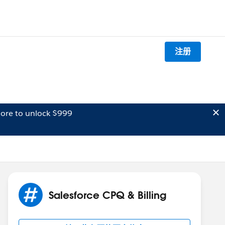
注册
ore to unlock $999
Salesforce CPQ & Billing