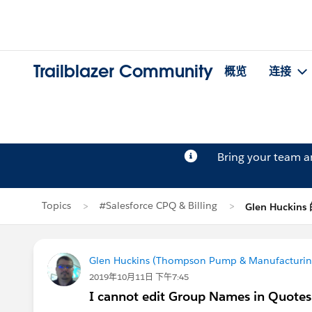
Trailblazer Community
概览
连接
Bring your team 
Topics
#Salesforce CPQ & Billing
Glen Huckin
Glen Huckins (Thompson Pump & Manufacturin
2019年10月11日 下午7:45
I cannot edit Group Names in Quotes