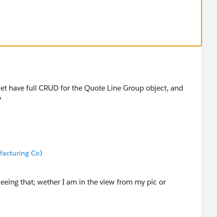
 set have full CRUD for the Quote Line Group object, and
?
acturing Co)
eeing that; wether I am in the view from my pic or