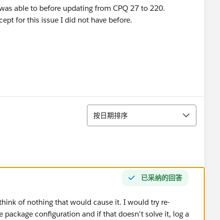
I was able to before updating from CPQ 27 to 220.
ept for this issue I did not have before.
排序
按日期排序
已采纳的回答
think of nothing that would cause it. I would try re-
e package configuration and if that doesn't solve it, log a