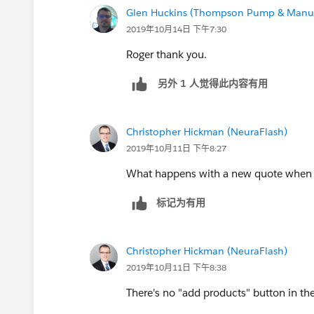
Glen Huckins (Thompson Pump & Manuf
2019年10月14日 下午7:30
Roger thank you.
另外 1 人觉得此内容有用
Christopher Hickman (NeuraFlash)
2019年10月11日 下午8:27
What happens with a new quote when y
标记为有用
Christopher Hickman (NeuraFlash)
2019年10月11日 下午8:38
There's no "add products" button in th