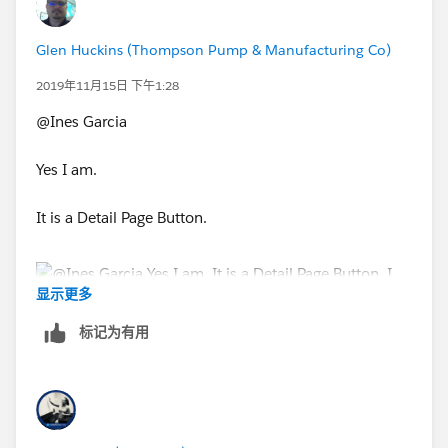
Glen Huckins (Thompson Pump & Manufacturing Co)
2019年11月15日 下午1:28
@Ines Garcia
Yes I am.
It is a Detail Page Button.
显示更多
标记为有用
I have only blacked out the two email that are placed
in the Additional To: on the email from my original