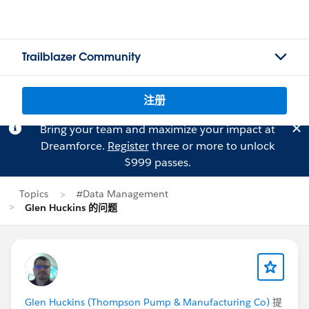
Trailblazer Community
注册
Bring your team and maximize your impact at
Dreamforce.
Register
three or more to unlock
$999 passes.
Topics
#Data Management
Glen Huckins 的问题
Glen Huckins (Thompson Pump & Manufacturing Co)
提