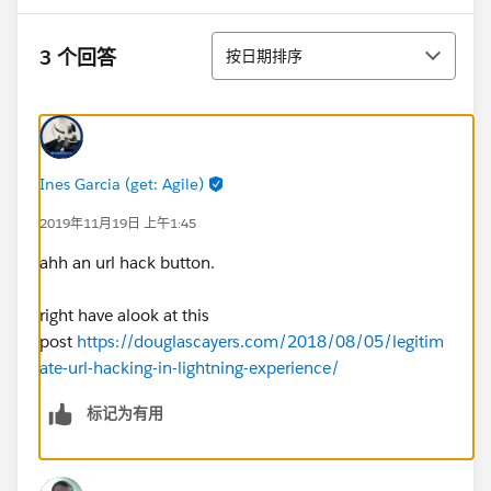
排序
3 个回答
按日期排序
Ines Garcia (get: Agile)
2019年11月19日 上午1:45
ahh an url hack button.
right have alook at this
post
https://douglascayers.com/2018/08/05/legitim
ate-url-hacking-in-lightning-experience/
标记为有用