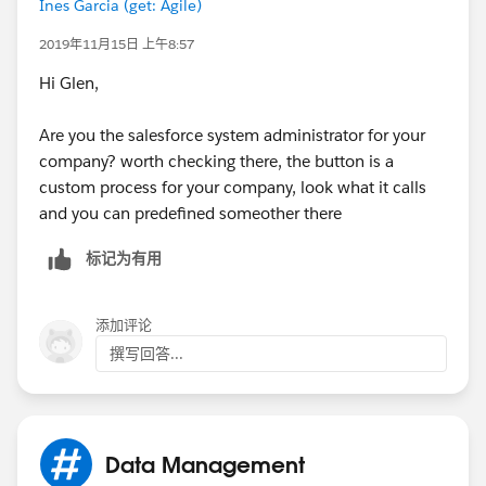
post.
Ines Garcia (get: Agile)
2019年11月15日 上午8:57
Hi Glen,
Are you the salesforce system administrator for your
Edit page also only the Additional To: blackout.
company? worth checking there, the button is a
custom process for your company, look what it calls
and you can predefined someother there
标记为有用
添加评论
撰写回答...
Data Management