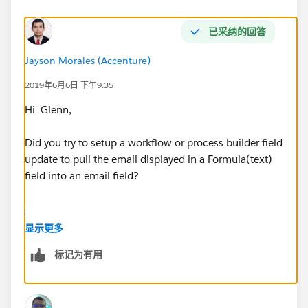
已采纳的回答
Jayson Morales (Accenture)
2019年6月6日 下午9:35
Hi Glenn,
Did you try to setup a workflow or process builder field
update to pull the email displayed in a Formula(text)
field into an email field?
显示更多
标记为有用