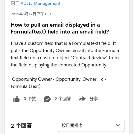
问于
#Data Management
2019年5月17日 下午1:31
How to pull an email displayed in a
Formula(text) field into an email field?
I have a custom field that is a Formula(text) field. It
pulls the Opportunity Owners email into the Formula
text field on a custom object "Contract Review" from
the field displaying the connected Opportunity.
Opportunity Owner - Opportunity_Owner__c -
Formula (Text)
0 个赞
2 个回答
分享
Show menu
排序
2 个回答
按日期排序