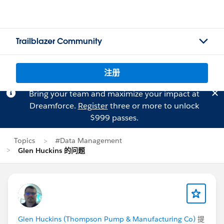
Trailblazer Community
注册
Bring your team and maximize your impact at
Dreamforce.
Register
three or more to unlock
$999 passes.
Topics
#Data Management
Glen Huckins 的问题
Glen Huckins (Thompson Pump & Manufacturing Co)
提