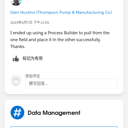
Glen Huckins (Thompson Pump & Manufacturing Co)
2019年6月7日 下午12:05
I ended up using a Process Builder to pull from the
one field and place it in the other successfully.
Thanks.
标记为有用
添加评论
撰写回答...
Data Management