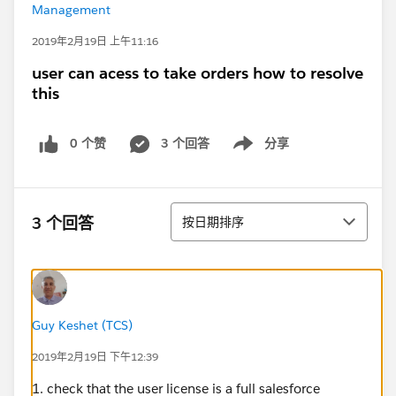
Management
2019年2月19日 上午11:16
user can acess to take orders how to resolve
this
0 个赞
3 个回答
分享
Show menu
排序
3 个回答
按日期排序
Guy Keshet (TCS)
2019年2月19日 下午12:39
1. check that the user license is a full salesforce