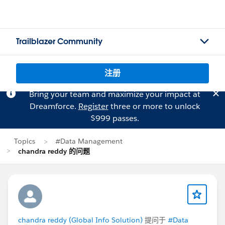
Trailblazer Community
注册
Bring your team and maximize your impact at
Dreamforce.
Register
three or more to unlock
$999 passes.
Topics
#Data Management
chandra reddy 的问题
chandra reddy (Global Info Solution)
提问于
#Data