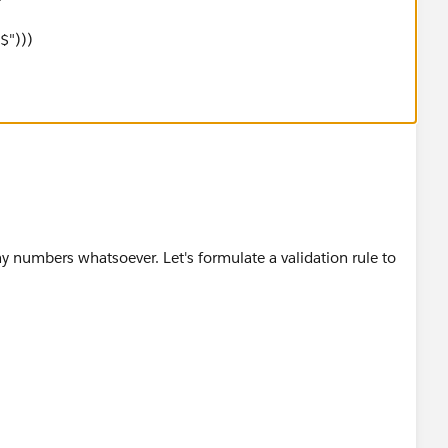
$")))
y numbers whatsoever. Let's formulate a validation rule to
9]*$")),