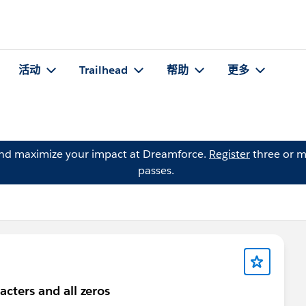
活动
Trailhead
帮助
更多
and maximize your impact at Dreamforce.
Register
three or m
passes.
acters and all zeros