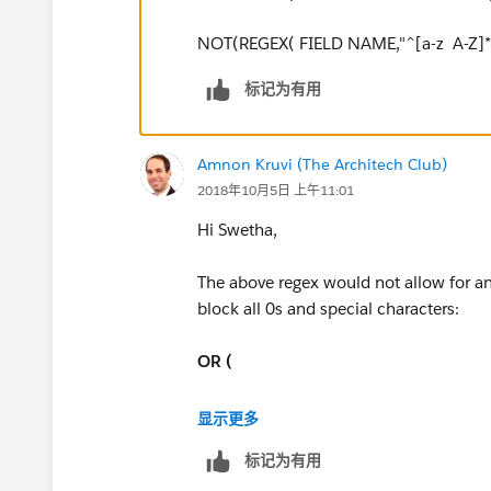
NOT(REGEX( FIELD NAME,"^[a-z A-Z]*
标记为有用
Amnon Kruvi (The Architech Club)
2018年10月5日 上午11:01
Hi Swetha,
The above regex would not allow for an
block all 0s and special characters:
OR (
NOT REGEX(MyField__c,"^[a-zA-Z0-
显示更多
标记为有用
REGEX(MyField__c, "^0+$")