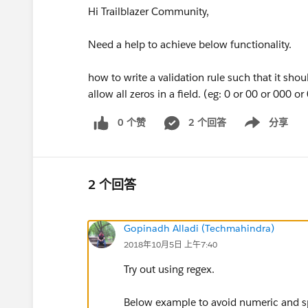
Hi Trailblazer Community,
Need a help to achieve below functionality.
how to write a validation rule such that it s
allow all zeros in a field. (eg: 0 or 00 or 000 o
0 个赞
2 个回答
分享
Show menu
2 个回答
Gopinadh Alladi (Techmahindra)
2018年10月5日 上午7:40
Try out using regex.
Below example to avoid numeric and sp