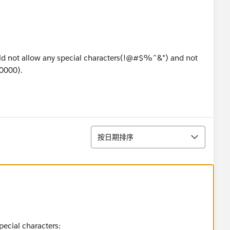
hould not allow any special characters(!@#$%^&*) and not
r 0000).
排序
按日期排序
ecial characters: