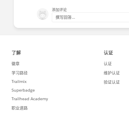
)
添加评论
撰写回答...
The following runs two checks. The fir
only letters and digits. The second verifi