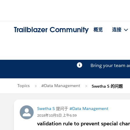
Trailblazer Community
概览
连接
Bring your team 
Topics
#Data Management
Swetha S 的问题
Swetha S
提问于
#Data Management
2018年10月5日 上午6:59
validation rule to prevent special char