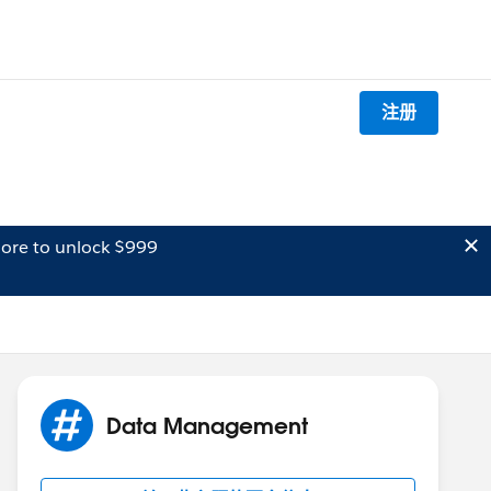
注册
ore to unlock $999
Data Management