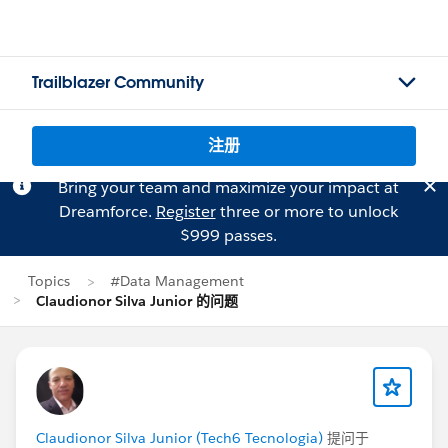
Trailblazer Community
注册
Bring your team and maximize your impact at
Dreamforce.
Register
three or more to unlock
$999 passes.
Topics
#Data Management
Claudionor Silva Junior 的问题
Claudionor Silva Junior (Tech6 Tecnologia)
提问于