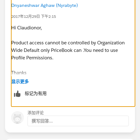
Dnyaneshwar Aghaw (Nyrabyte)
2017年12月29日 下午2:15
Hi Claudionor,
Product access cannot be controlled by Organization
Wide Default only PriceBook can .You need to use
Profile Permissions.
Thanks
显示更多
Dnayenshwar
标记为有用
添加评论
撰写回答...