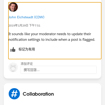
John Eichsteadt (CDW)
2019年1月29日 下午7:51
It sounds like your moderator needs to update their
notification settings to include when a post is flagged.
标记为有用
添加评论
撰写回答...
Collaboration