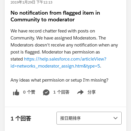
2019年1月29日 下午12:13
No notification from flagged item in
Community to moderator
We have record chatter feed with posts on
Community. We have assigned Moderators. The
Moderators doesn't receive any notification when any
post is flagged. Moderator has permission as
stated
https://help.salesforce.com/articleView?
id=networks_moderator_assign.htm&type=5
.
Any ideas what permission or setup I'm missing?
0 个赞
1 个回答
分享
Show menu
排序
1 个回答
按日期排序