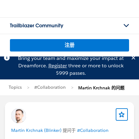
Trailblazer Community
注册
Bring your team and maximize your impact at
Dreamforce.
Register
three or more to unlock
$999 passes.
Topics
#Collaboration
Martin Krchnak 的问题
Martin Krchnak (Blinker)
提问于
#Collaboration