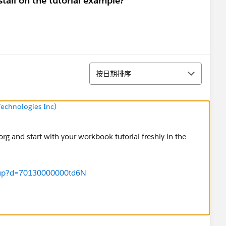
stall on the tutorial example?
排序
按日期排序
echnologies Inc)
rg and start with your workbook tutorial freshly in the
ignup?d=70130000000td6N