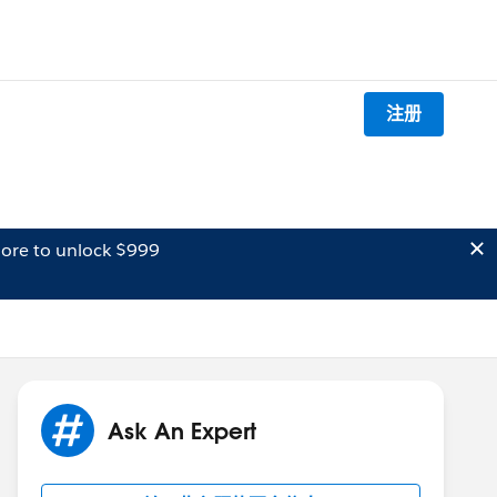
注册
ore to unlock $999
Ask An Expert