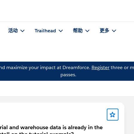
活动
Trailhead
帮助
更多
and maximize your impact at Dreamforce.
Register
three or m
passes.
ial and warehouse data is already in the