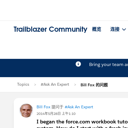
Trailblazer Community
概览
连接
Bring your team 
Topics
#Ask An Expert
Bill Fox 的问题
Bill Fox
提问于
#Ask An Expert
2014年5月28日 上午1:10
I began the force.com workbook tutor