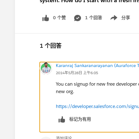
system. How do I start with a fresh in
0 个赞
1 个回答
分享
Show menu
1 个回答
Karanraj Sankaranarayanan (Auraforce T
2014年5月28日 上午6:05
You can signup for new free developer o
new org.
https://developer.salesforce.com/s
标记为有用
添加评论