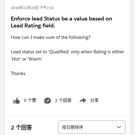
2016年11月23日 下午2:52
Enforce lead Status be a value based on
Lead Rating field.
How can I make sure of the following?
Lead status set to 'Qualified' only when Rating is either
'Hot' or 'Warm'.
Thanks
0 个赞
2 个回答
分享
Show menu
排序
2 个回答
按日期排序