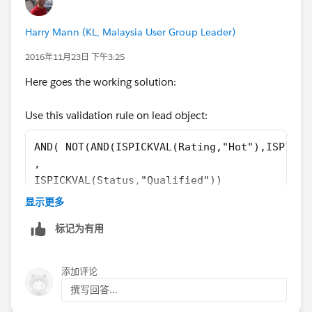
Harry Mann (KL, Malaysia User Group Leader)
2016年11月23日 下午3:25
Here goes the working solution:
Use this validation rule on lead object:
AND( NOT(AND(ISPICKVAL(Rating,"Hot"),ISPICKV
, 
ISPICKVAL(Status,"Qualified"))
显示更多
Prototype working:
标记为有用
添加评论
撰写回答...