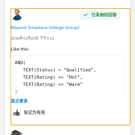
已采纳的回答
Mayank Srivastava (eVerge Group)
2016年11月23日 下午3:11
Like this:
AND(
   TEXT(Status) = "Qualified",
   TEXT(Rating) <> "Hot",
   TEXT(Rating) <> "Warm"
)
显示更多
标记为有用