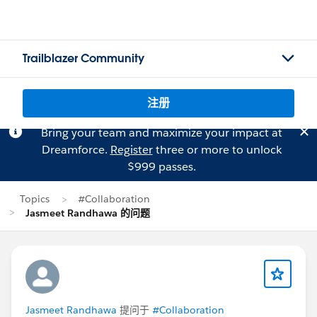
Trailblazer Community
注册
Bring your team and maximize your impact at
Dreamforce.
Register
three or more to unlock
$999 passes.
Topics
#Collaboration
Jasmeet Randhawa 的问题
Jasmeet Randhawa
提问于
#Collaboration