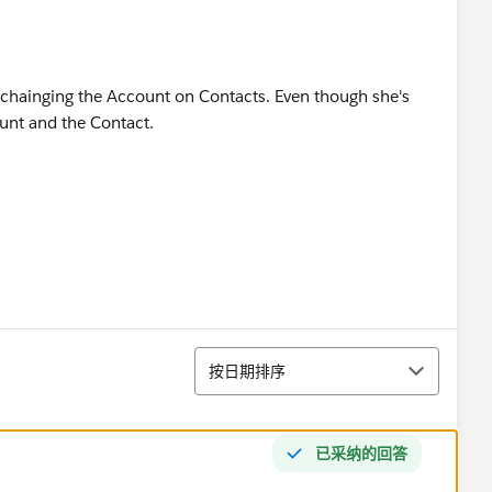
 chainging the Account on Contacts. Even though she's
unt and the Contact.
排序
按日期排序
已采纳的回答