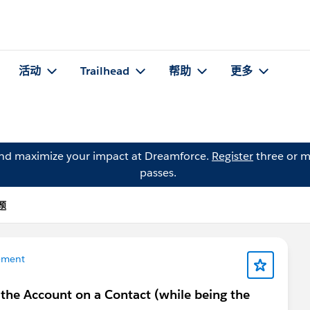
活动
Trailhead
帮助
更多
and maximize your impact at Dreamforce.
Register
three or m
passes.
问题
ement
 the Account on a Contact (while being the