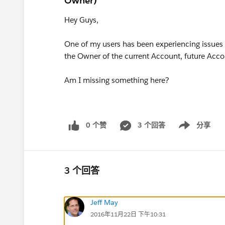
Owner)
Hey Guys,
One of my users has been experiencing issues
the Owner of the current Account, future Acco
Am I missing something here?
0 个赞
3 个回答
分享
Show menu
3 个回答
Jeff May
2016年11月22日 下午10:31