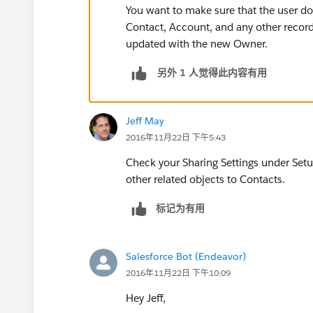
You want to make sure that the user do
Contact, Account, and any other record
updated with the new Owner.
另外 1 人觉得此内容有用
Jeff May
2016年11月22日 下午5:43
Check your Sharing Settings under Setu
other related objects to Contacts.
标记为有用
Salesforce Bot (Endeavor)
2016年11月22日 下午10:09
Hey Jeff,