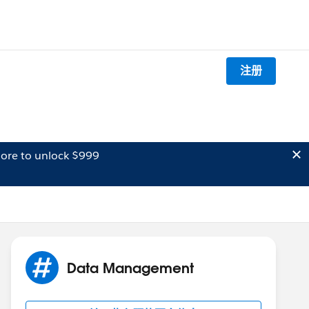
注册
ore to unlock $999
Data Management