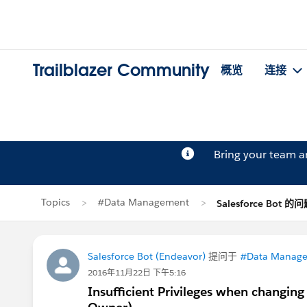
Trailblazer Community
概览
连接
Bring your team 
Topics
#Data Management
Salesforce Bot 的
Salesforce Bot (Endeavor)
提问于
#Data Manag
2016年11月22日 下午5:16
Insufficient Privileges when changing