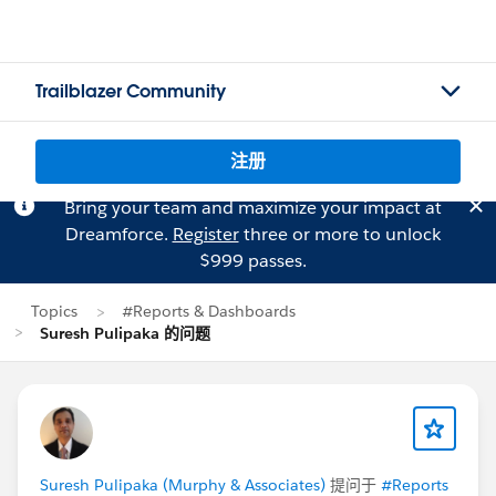
Trailblazer Community
注册
Bring your team and maximize your impact at
Dreamforce.
Register
three or more to unlock
$999 passes.
Topics
#Reports & Dashboards
Suresh Pulipaka 的问题
Suresh Pulipaka (Murphy & Associates)
提问于
#Reports