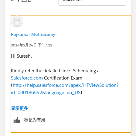
Rajkumar Muthusamy
2014年2月24日 下午7:32
Hi Suresh,
Kindly refer the detailed link:- Scheduling a
Salesforce.com
Certification Exam
(
http://help.salesforce.com/apex/HTViewSolution?
id=000186542&language=en_US
)
Hope it helps!
显示更多
标记为有用