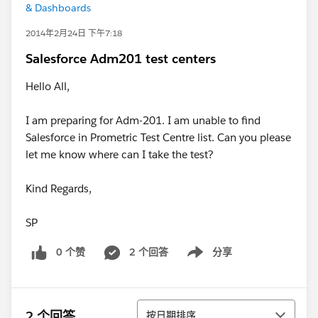
& Dashboards
2014年2月24日 下午7:18
Salesforce Adm201 test centers
Hello All,
I am preparing for Adm-201. I am unable to find
Salesforce in Prometric Test Centre list. Can you please
let me know where can I take the test?
Kind Regards,
SP
0 个赞
2 个回答
分享
Show menu
排序
2 个回答
按日期排序