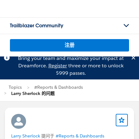
Trailblazer Community
注册
Bring your team and maximize your impact at
Dreamforce.
Register
three or more to unlock
$999 passes.
Topics
#Reports & Dashboards
Larry Sherlock 的问题
Larry Sherlock
提问于
#Reports & Dashboards