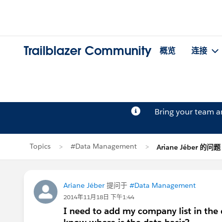
Trailblazer Community
概览
连接
Bring your team 
Topics
#Data Management
Ariane Jéber 的问题
Ariane Jéber
提问于
#Data Management
2014年11月18日 下午1:44
I need to add my company list in the d