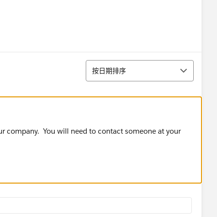
排序
按日期排序
our company. You will need to contact someone at your