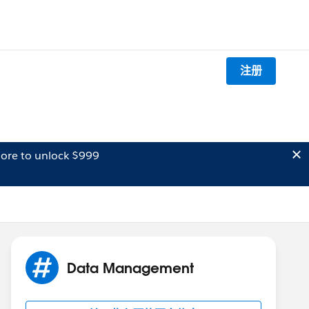
注册
ore to unlock $999
Data Management