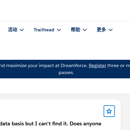
活动
Trailhead
帮助
更多
and maximize your impact at Dreamforce.
Register
three or m
passes.
ata basis but I can't find it. Does anyone