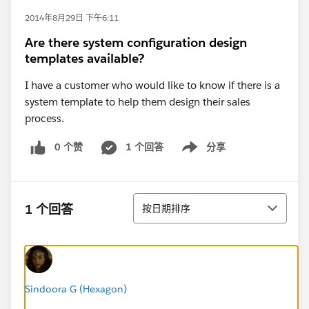
2014年8月29日 下午6:11
Are there system configuration design
templates available?
I have a customer who would like to know if there is a
system template to help them design their sales
process.
0 个赞
1 个回答
分享
Show menu
排序
1 个回答
按日期排序
Sindoora G (Hexagon)