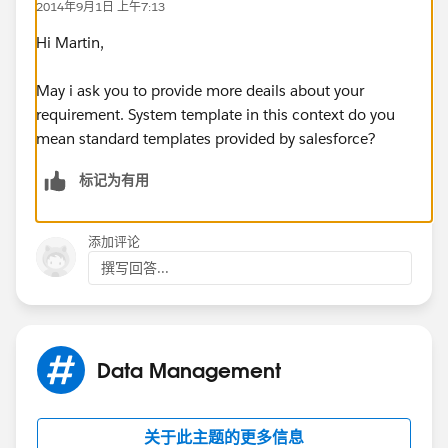
2014年9月1日 上午7:13
Hi Martin,
May i ask you to provide more deails about your
requirement. System template in this context do you
mean standard templates provided by salesforce?
标记为有用
添加评论
撰写回答...
Data Management
关于此主题的更多信息