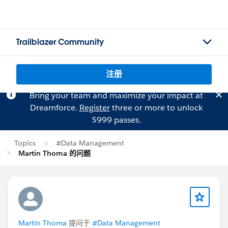
Trailblazer Community
注册
Bring your team and maximize your impact at
Dreamforce.
Register
three or more to unlock
$999 passes.
Topics
#Data Management
Martin Thoma 的问题
Martin Thoma
提问于
#Data Management