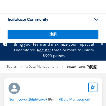
Trailblazer Community
注册
Bring your team and maximize your impact at
Dreamforce.
Register
three or more to unlock
$999 passes.
Topics
#Data Management
Norm Lowe 的问题
Norm Lowe (Brightcove)
提问于
#Data Management