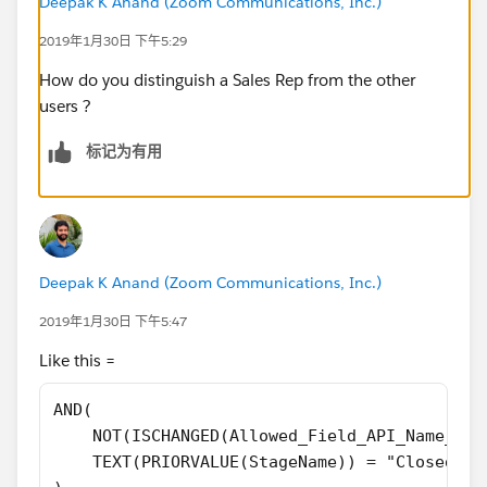
Deepak K Anand (‎‎‎‎‎‎Zoom Communications, Inc.)
2019年1月30日 下午5:29
How do you distinguish a Sales Rep from the other
users ?
标记为有用
Deepak K Anand (‎‎‎‎‎‎Zoom Communications, Inc.)
2019年1月30日 下午5:47
Like this =
AND(
    NOT(ISCHANGED(Allowed_Field_API_Name__c)
    TEXT(PRIORVALUE(StageName)) = "Closed Wo