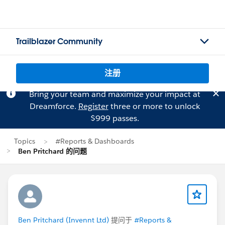
Trailblazer Community
注册
Bring your team and maximize your impact at
Dreamforce.
Register
three or more to unlock
$999 passes.
Topics
#Reports & Dashboards
Ben Pritchard 的问题
Ben Pritchard (Invennt Ltd)
提问于
#Reports &