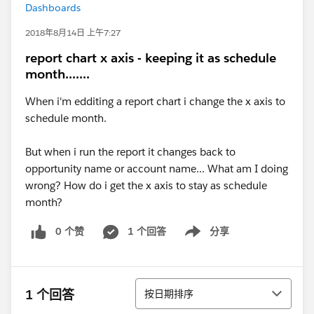
Dashboards
2018年8月14日 上午7:27
report chart x axis - keeping it as schedule
month.......
When i'm edditing a report chart i change the x axis to
schedule month.
But when i run the report it changes back to
opportunity name or account name... What am I doing
wrong? How do i get the x axis to stay as schedule
month?
0 个赞
1 个回答
分享
Show menu
排序
1 个回答
按日期排序