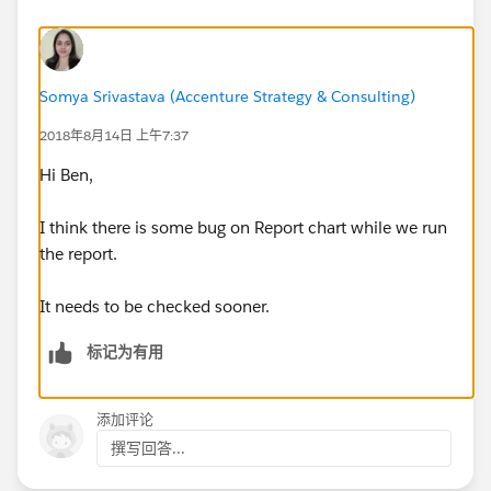
Somya Srivastava (Accenture Strategy & Consulting)
2018年8月14日 上午7:37
Hi Ben,
I think there is some bug on Report chart while we run
the report.
It needs to be checked sooner.
标记为有用
添加评论
撰写回答...