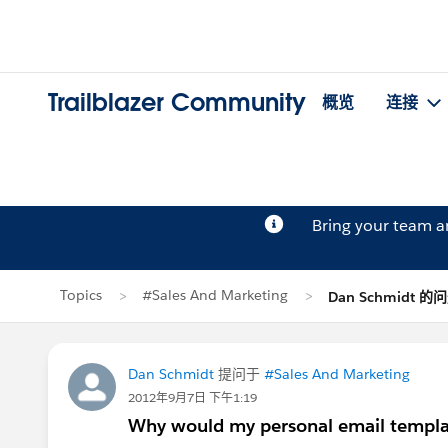
Trailblazer Community
概览
连接
Bring your team 
Topics
#Sales And Marketing
Dan Schmidt 的
Dan Schmidt
提问于
#Sales And Marketing
2012年9月7日 下午1:19
Why would my personal email templat