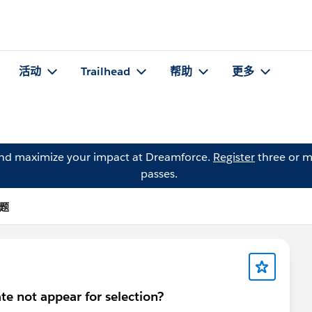
活动
Trailhead
帮助
更多
and maximize your impact at Dreamforce.
Register
three or m
passes.
问题
e not appear for selection?