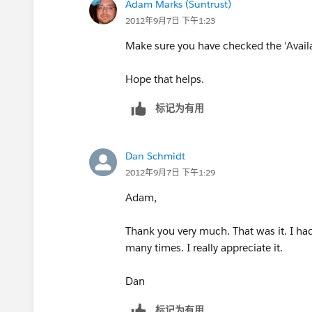
Adam Marks (Suntrust)
2012年9月7日 下午1:23
Make sure you have checked the 'Availa
Hope that helps.
标记为有用
Dan Schmidt
2012年9月7日 下午1:29
Adam,
Thank you very much. That was it. I ha
many times. I really appreciate it.
Dan
标记为有用