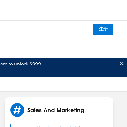
注册
ore to unlock $999
Sales And Marketing