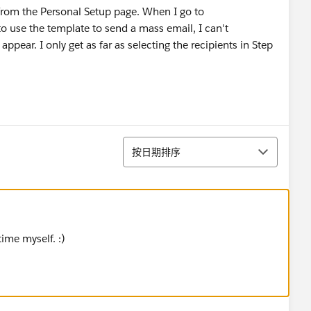
from the Personal Setup page. When I go to
o use the template to send a mass email, I can't
pear. I only get as far as selecting the recipients in Step
排序
按日期排序
ime myself. :)