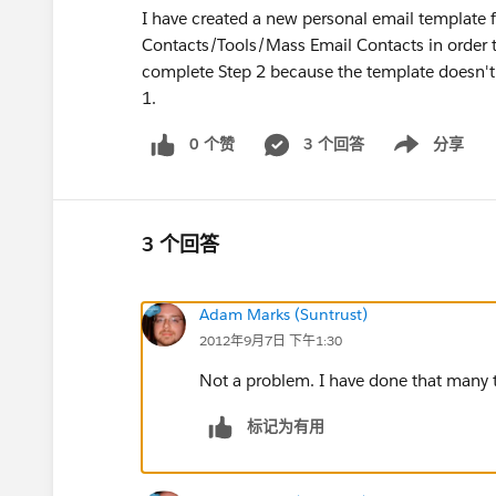
I have created a new personal email template 
Contacts/Tools/Mass Email Contacts in order t
complete Step 2 because the template doesn't ap
1.
0 个赞
3 个回答
分享
Show menu
3 个回答
Adam Marks (Suntrust)
2012年9月7日 下午1:30
Not a problem. I have done that many t
标记为有用