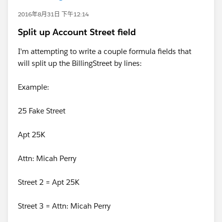
2016年8月31日 下午12:14
Split up Account Street field
I'm attempting to write a couple formula fields that
will split up the BillingStreet by lines:
Example:
25 Fake Street
Apt 25K
Attn: Micah Perry
Street 2 = Apt 25K
Street 3 = Attn: Micah Perry