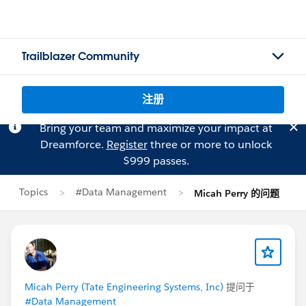
Trailblazer Community
注册
Bring your team and maximize your impact at
Dreamforce.
Register
three or more to unlock
$999 passes.
Topics
#Data Management
Micah Perry 的问题
Micah Perry (Tate Engineering Systems, Inc)
提问于
#Data Management