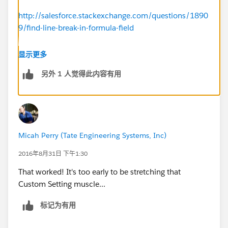
http://salesforce.stackexchange.com/questions/1890
9/find-line-break-in-formula-field
Related blog post:
显示更多
另外 1 人觉得此内容有用
https://tdd.instawiki.com/display/SF/aiEasyLabel
Micah Perry (Tate Engineering Systems, Inc)
2016年8月31日 下午1:30
That worked! It's too early to be stretching that
Custom Setting muscle...
标记为有用