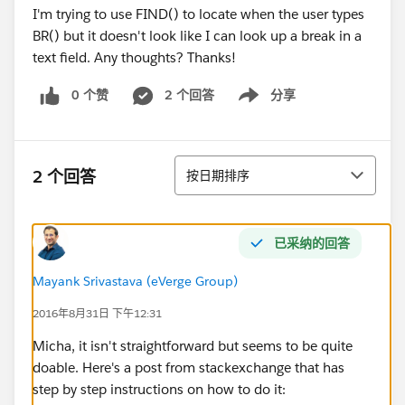
I'm trying to use FIND() to locate when the user types
BR() but it doesn't look like I can look up a break in a
text field. Any thoughts? Thanks!
0 个赞
2 个回答
分享
Show menu
排序
2 个回答
按日期排序
已采纳的回答
Mayank Srivastava (eVerge Group)
2016年8月31日 下午12:31
Micha, it isn't straightforward but seems to be quite
doable. Here's a post from stackexchange that has
step by step instructions on how to do it: