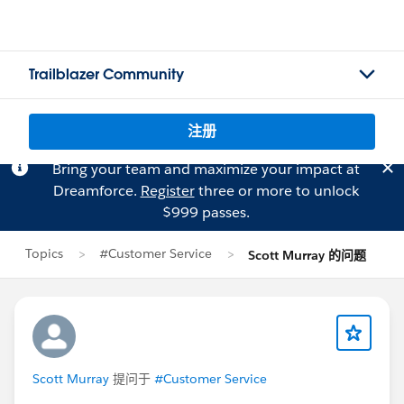
Trailblazer Community
注册
Bring your team and maximize your impact at
Dreamforce.
Register
three or more to unlock
$999 passes.
Topics
#Customer Service
Scott Murray 的问题
Scott Murray
提问于
#Customer Service