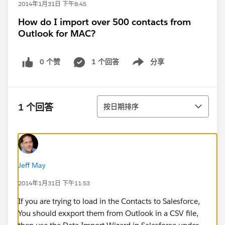
2014年1月31日 下午8:45
How do I import over 500 contacts from
Outlook for MAC?
0 个赞
1 个回答
分享
Show menu
排序
1 个回答
按日期排序
Jeff May
2014年1月31日 下午11:53
If you are trying to load in the Contacts to Salesforce,
You should exxport them from Outlook in a CSV file,