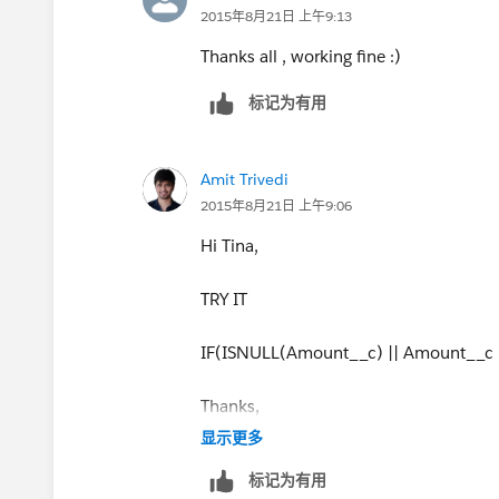
2015年8月21日 上午9:13
opportunity_target_premium__c,
Thanks all , working fine :)
标记为有用
Amount__c
)
Amit Trivedi
2015年8月21日 上午9:06
Hi Tina,
TRY IT
IF(ISNULL(Amount__c) || Amount__c 
Thanks,
显示更多
Amit Trivedi
标记为有用