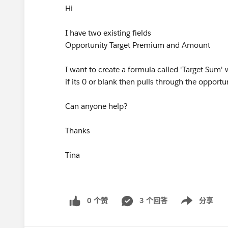
Hi
I have two existing fields
Opportunity Target Premium and Amount
I want to create a formula called 'Target Su
if its 0 or blank then pulls through the opport
Can anyone help?
Thanks
Tina
0 个赞
3 个回答
分享
Show menu