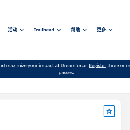
活动
Trailhead
帮助
更多
and maximize your impact at Dreamforce.
Register
three or m
passes.