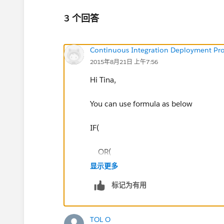
3 个回答
Continuous Integration Deployment Pr
2015年8月21日 上午7:56
Hi Tina,
You can use formula as below
IF(
OR(
显示更多
ISBLANK(Amount__c ),
标记为有用
Amount__c == 0
TOL O
),