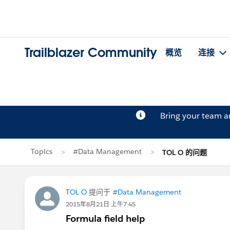
Trailblazer Community
概览
连接
Bring your team 
Topics
#Data Management
TOL O 的问题
TOL O
提问于
#Data Management
2015年8月21日 上午7:45
Formula field help