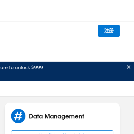
注册
ore to unlock $999
Data Management