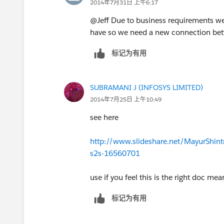
2014年7月31日 上午6:17
@Jeff Due to business requirements we
have so we need a new connection be
标记为有用
SUBRAMANI J (INFOSYS LIMITED)
2014年7月25日 上午10:49
see here
http://www.slideshare.net/MayurShintr/
s2s-16560701
use if you feel this is the right doc mea
标记为有用