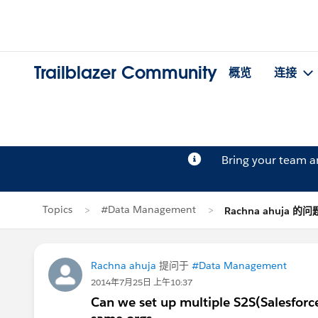
Trailblazer Community
概览
连接
Bring your team 
Topics
#Data Management
Rachna ahuja 的问
Rachna ahuja
提问于
#Data Management
2014年7月25日 上午10:37
Can we set up multiple S2S(Salesforc