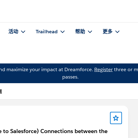
活动
Trailhead
帮助
更多
and maximize your impact at Dreamforce.
Register
three or m
passes.
题
e to Salesforce) Connections between the