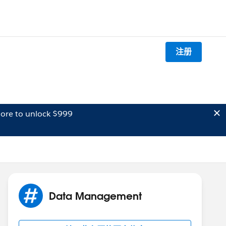
注册
ore to unlock $999
Data Management