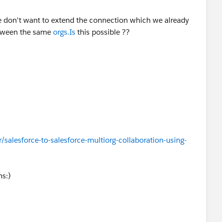
 don't want to extend the connection which we already
tween the same
orgs.Is
this possible ??
salesforce-to-salesforce-multiorg-collaboration-using-
ns:)