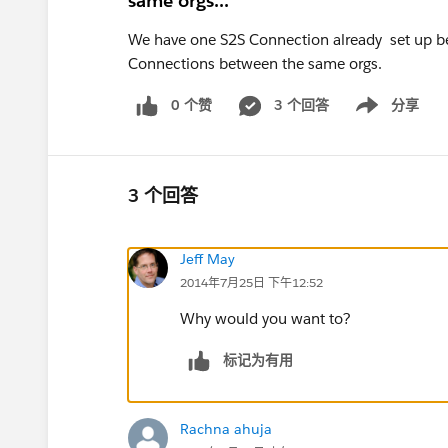
same orgs...
We have one S2S Connection already set up 
Connections between the same orgs.
0 个赞
3 个回答
分享
Show menu
3 个回答
Jeff May
2014年7月25日 下午12:52
Why would you want to?
标记为有用
Rachna ahuja