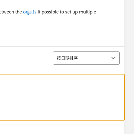
between the
orgs.Is
it possible to set up multiple
排序
按日期排序