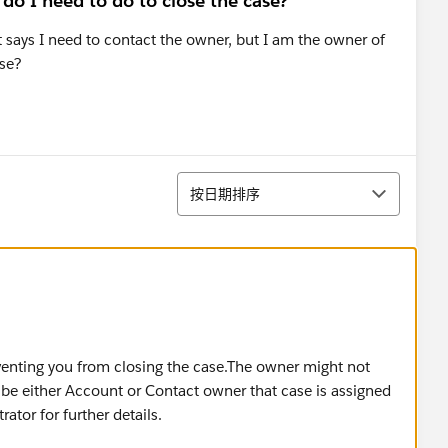
do I need to do to close the case?
t says I need to contact the owner, but I am the owner of
ase?
排序
按日期排序
reventing you from closing the case.The owner might not
 be either Account or Contact owner that case is assigned
ator for further details.