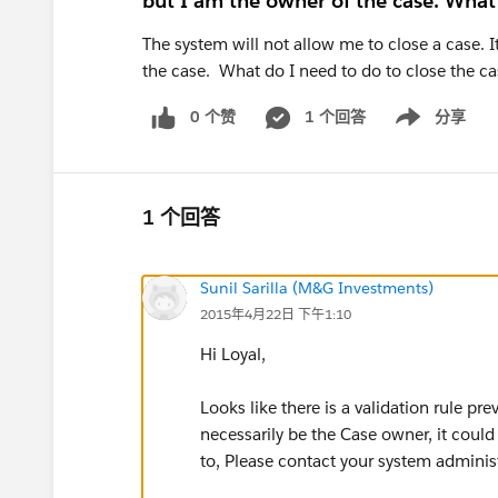
but I am the owner of the case. What 
The system will not allow me to close a case. I
the case. What do I need to do to close the c
0 个赞
1 个回答
分享
Show menu
1 个回答
Sunil Sarilla (M&G Investments)
2015年4月22日 下午1:10
Hi Loyal,
Looks like there is a validation rule p
necessarily be the Case owner, it could
to, Please contact your system administr