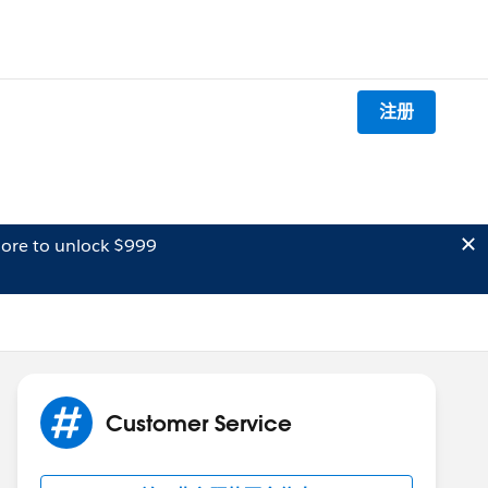
注册
ore to unlock $999
Customer Service