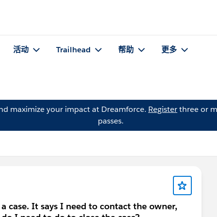
活动
Trailhead
帮助
更多
and maximize your impact at Dreamforce.
Register
three or m
passes.
a case. It says I need to contact the owner,