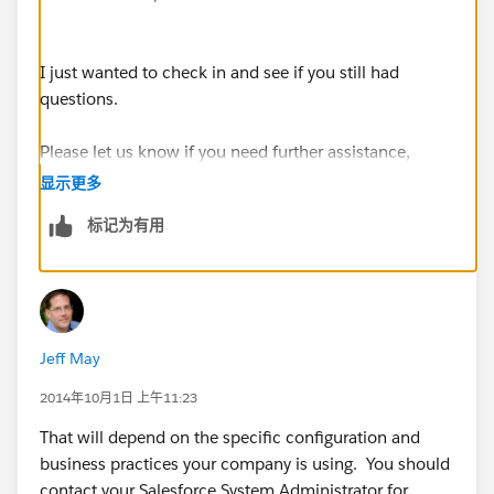
I just wanted to check in and see if you still had
questions.
Please let us know if you need further assistance,
otherwise please take a moment to mark a post as
显示更多
"Best Answer" to help others in the community with
标记为有用
similar questions. Thank you all for your contribution
to Success Community.
Jeff May
2014年10月1日 上午11:23
That will depend on the specific configuration and
business practices your company is using. You should
contact your Salesforce System Administrator for