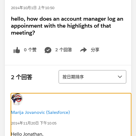
2014年10月1日 上午10:50
hello, how does an account manager log an
appoinment with the highlights of that
meeting?
0 个赞
2 个回答
分享
Show menu
排序
2 个回答
按日期排序
Marija Jovanovic (Salesforce)
2014年11月20日 下午10:05
Hello Jonathan,