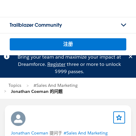
Trailblazer Community
注册
Bring your team and maximize your impact at
Dreamforce.
Register
three or more to unlock
$999 passes.
Topics
#Sales And Marketing
Jonathan Coeman 的问题
Jonathan Coeman
提问于
#Sales And Marketing