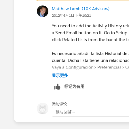
Matthew Lamb (10K Advisors)
2012年6月1日 下午10:21
You need to add the Activity History rel
a Send Email button on it. Go to Setup
click Related Lists from the bar at the 
Es necesario añadir la lista Historial d
cuenta. Dicha lista tiene una relacion
Vaya a Configuración> Preferencias> Cu
en Listas relacionadas de la barra en la
显示更多
Actividad y guardar.
标记为有用
添加评论
撰写回答...