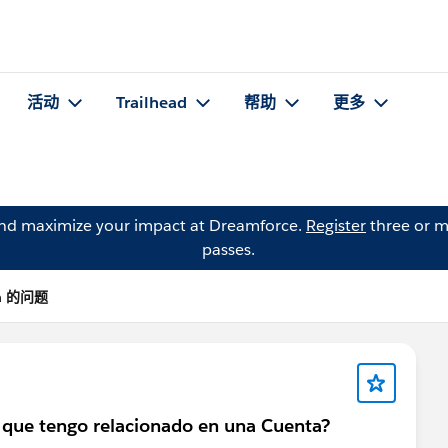
活动
Trailhead
帮助
更多
and maximize your impact at Dreamforce.
Register
three or m
passes.
era 的问题
l que tengo relacionado en una Cuenta?