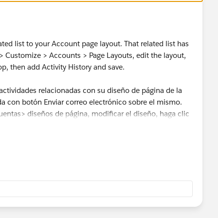
ated list to your Account page layout. That related list has
 > Customize > Accounts > Page Layouts, edit the layout,
top, then add Activity History and save.
e actividades relacionadas con su diseño de página de la
ada con botón Enviar correo electrónico sobre el mismo.
entas> diseños de página, modificar el diseño, haga clic
 parte superior, a continuación, agregar la Historia