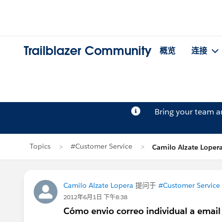
Trailblazer Community
概览
连接
Bring your team 
Topics
#Customer Service
Camilo Alzate Lop
Camilo Alzate Lopera
提问于
#Customer Service
2012年6月1日 下午8:38
Cómo envio correo individual a emai