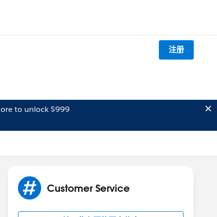
注册
ore to unlock $999
Customer Service