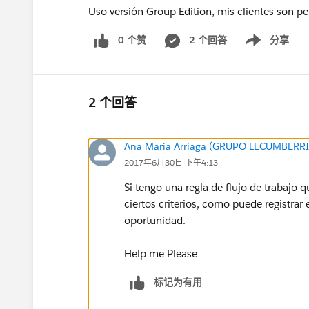
Uso versión Group Edition, mis clientes son 
0 个赞
2 个回答
分享
Show menu
2 个回答
Ana Maria Arriaga (GRUPO LECUMBERRI
2017年6月30日 下午4:13
Si tengo una regla de flujo de trabaj
ciertos criterios, como puede registrar 
oportunidad.
Help me Please
标记为有用