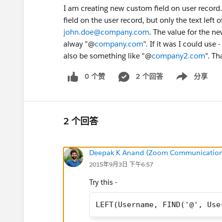
I am creating new custom field on user record.
field on the user record, but only the text left
john.doe@company.com
. The value for the ne
alway "@
company.com
". If it was I could u
also be something like "@
company2.com
". T
0 个赞
2 个回答
分享
Show menu
2 个回答
Deepak K Anand (‎‎‎‎‎‎Zoom Communication
2015年9月3日 下午6:57
Try this -
LEFT(Username, FIND('@', Use