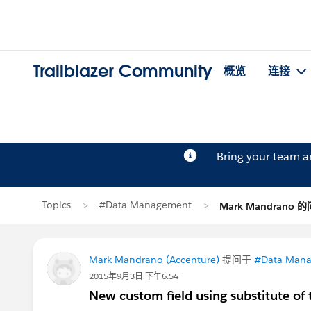
Trailblazer Community
概览
连接
Bring your team 
Topics
#Data Management
Mark Mandrano 
Mark Mandrano (Accenture)
提问于
#Data Man
2015年9月3日 下午6:54
New custom field using substitute of