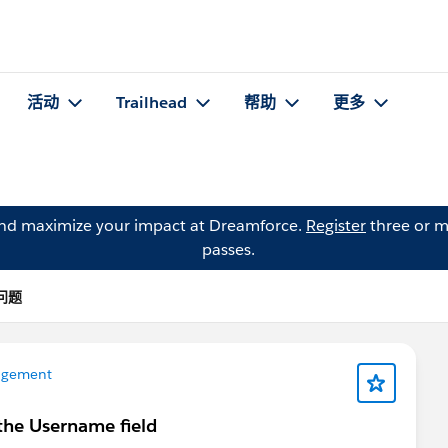
活动
Trailhead
帮助
更多
and maximize your impact at Dreamforce.
Register
three or m
passes.
的问题
agement
 the Username field