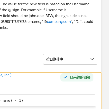
 The value for the new field is based on the Username
 of the @ sign. For example if Username is
w field should be john.doe. BTW, the right side is not
se - SUBSTITUTE(Username, "@
company.com
", ""). It could
hanks.
排序
按日期排序
s, Inc.)
已采纳的回答
rname) - 1)