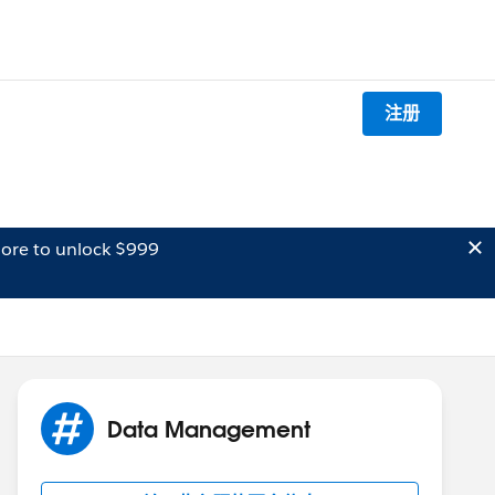
注册
ore to unlock $999
Data Management