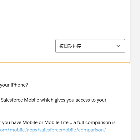
排序
按日期排序
 your iPhone?
d Salesforce Mobile which gives you access to your
ou have Mobile or Mobile Lite... a full comparison is
.com/mobile/apps/salesforcemobile/comparison/