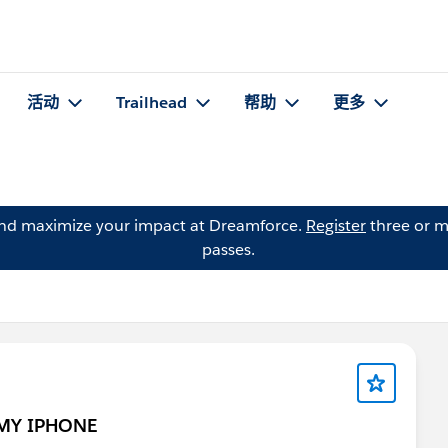
活动
Trailhead
帮助
更多
and maximize your impact at Dreamforce.
Register
three or m
passes.
 MY IPHONE