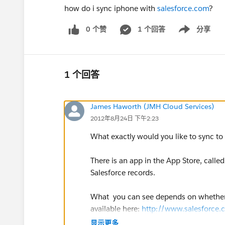
how do i sync iphone with
salesforce.com
?
0 个赞
1 个回答
分享
Show menu
1 个回答
James Haworth (JMH Cloud Services)
2012年8月24日 下午2:23
What exactly would you like to sync to
There is an app in the App Store, calle
Salesforce records.
What you can see depends on whether y
available here:
http://www.salesforce
显示更多