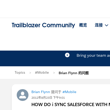
Trailblazer Community
概览
连接
Bring your team 
Topics
#Mobile
Brian Flynn 的问题
Brian Flynn
提问于
#Mobile
2012年8月23日 下午9:01
HOW DO i SYNC SALESFORCE WITH