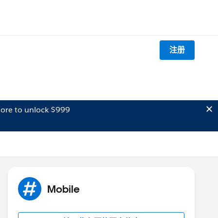
注册
ore to unlock $999
Mobile