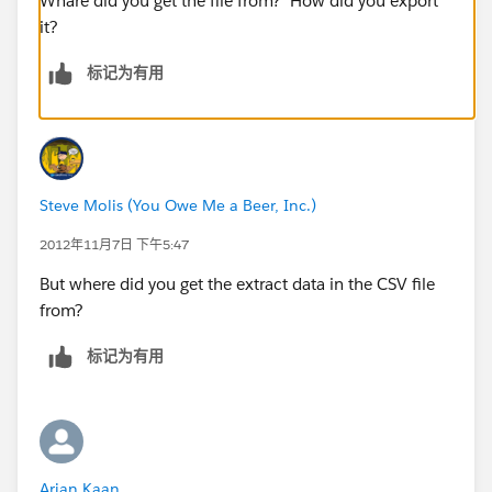
Whare did you get the file from? How did you export
it?
标记为有用
Steve Molis (You Owe Me a Beer, Inc.)
2012年11月7日 下午5:47
But where did you get the extract data in the CSV file
from?
标记为有用
Arjan Kaan