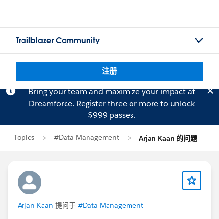
Trailblazer Community
注册
Bring your team and maximize your impact at
Dreamforce.
Register
three or more to unlock
$999 passes.
Topics
#Data Management
Arjan Kaan 的问题
Arjan Kaan
提问于
#Data Management