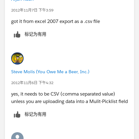
2012年11月7日 下午3:59
got it from excel 2007 export as a .csv file
标记为有用
Steve Molis (You Owe Me a Beer, Inc.)
2012年11月6日 下午4:32
yes, it needs to be CSV (comma separated value)
unless you are uploading data into a Mulit-Picklist field
标记为有用