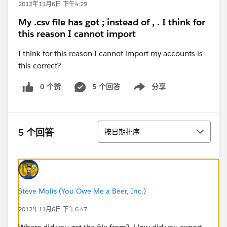
2012年11月6日 下午4:29
My .csv file has got ; instead of , . I think for
this reason I cannot import
I think for this reason I cannot import my accounts is
this correct?
0 个赞
5 个回答
分享
Show menu
排序
5 个回答
按日期排序
Steve Molis (You Owe Me a Beer, Inc.)
2012年11月6日 下午6:47