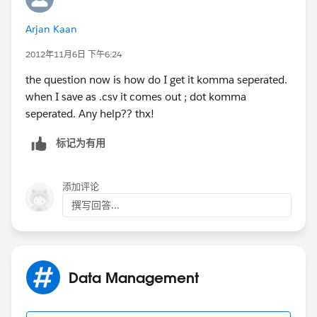
Arjan Kaan
2012年11月6日 下午6:24
the question now is how do I get it komma seperated.
when I save as .csv it comes out ; dot komma
seperated. Any help?? thx!
标记为有用
添加评论
撰写回答...
Data Management