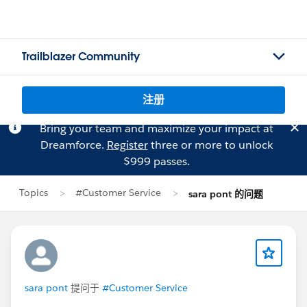
Trailblazer Community
注册
Bring your team and maximize your impact at
Dreamforce.
Register
three or more to unlock
$999 passes.
Topics
#Customer Service
sara pont 的问题
sara pont
提问于
#Customer Service