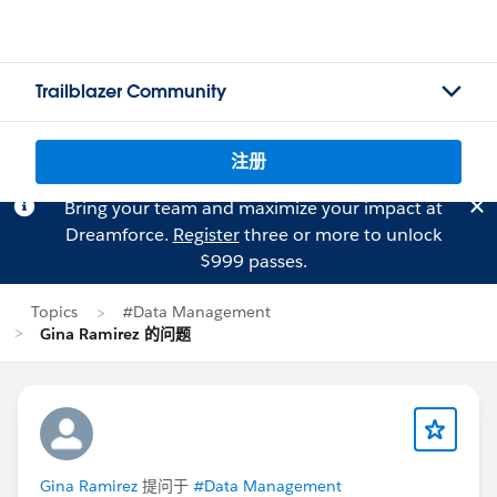
Trailblazer Community
注册
Bring your team and maximize your impact at
Dreamforce.
Register
three or more to unlock
$999 passes.
Topics
#Data Management
Gina Ramirez 的问题
Gina Ramirez
提问于
#Data Management