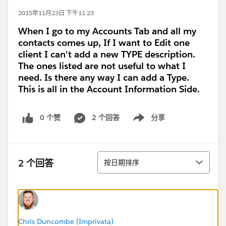
2015年11月23日 下午11:23
When I go to my Accounts Tab and all my
contacts comes up, If I want to Edit one
client I can't add a new TYPE description.
The ones listed are not useful to what I
need. Is there any way I can add a Type.
This is all in the Account Information Side.
0 个赞
2 个回答
分享
Show menu
排序
2 个回答
按日期排序
Chris Duncombe (Imprivata)