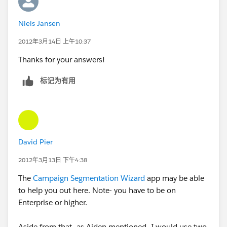
Niels Jansen
2012年3月14日 上午10:37
Thanks for your answers!
标记为有用
David Pier
2012年3月13日 下午4:38
The
Campaign Segmentation Wizard
app may be able
to help you out here. Note- you have to be on
Enterprise or higher.
Aside from that- as Aiden mentioned- I would use two