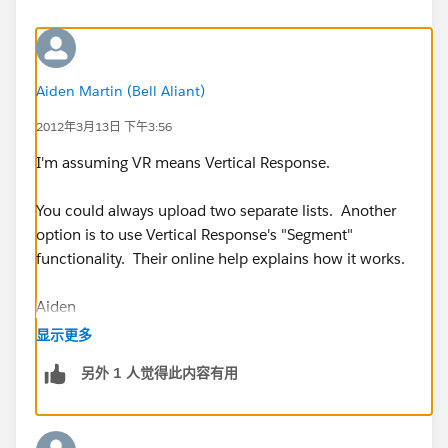
Aiden Martin (Bell Aliant)
2012年3月13日 下午3:56
I'm assuming VR means Vertical Response.
You could always upload two separate lists. Another
option is to use Vertical Response's "Segment"
functionality. Their online help explains how it works.
Aiden
显示更多
另外 1 人觉得此内容有用