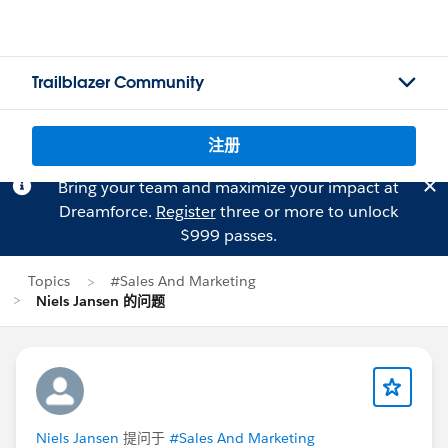
Trailblazer Community
注册
Bring your team and maximize your impact at
Dreamforce.
Register
three or more to unlock
$999 passes.
Topics
#Sales And Marketing
Niels Jansen 的问题
Niels Jansen
提问于
#Sales And Marketing