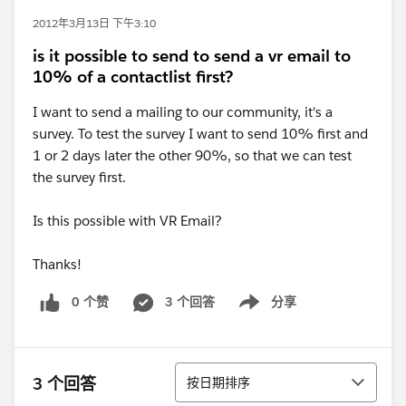
2012年3月13日 下午3:10
is it possible to send to send a vr email to
10% of a contactlist first?
I want to send a mailing to our community, it's a
survey. To test the survey I want to send 10% first and
1 or 2 days later the other 90%, so that we can test
the survey first.
Is this possible with VR Email?
Thanks!
0 个赞
3 个回答
分享
Show menu
排序
3 个回答
按日期排序