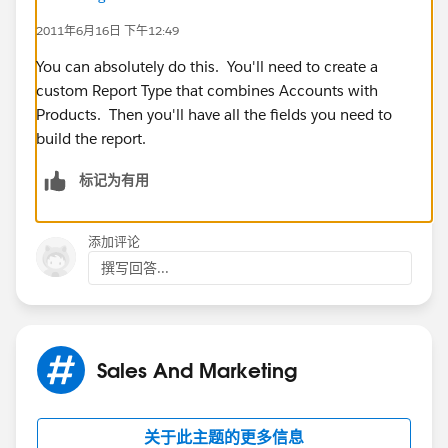
2011年6月16日 下午12:49
You can absolutely do this. You'll need to create a
custom Report Type that combines Accounts with
Products. Then you'll have all the fields you need to
build the report.
标记为有用
添加评论
撰写回答...
Sales And Marketing
关于此主题的更多信息