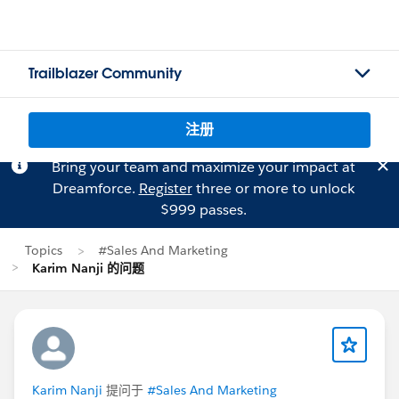
Trailblazer Community
注册
Bring your team and maximize your impact at
Dreamforce.
Register
three or more to unlock
$999 passes.
Topics
#Sales And Marketing
Karim Nanji 的问题
Karim Nanji
提问于
#Sales And Marketing