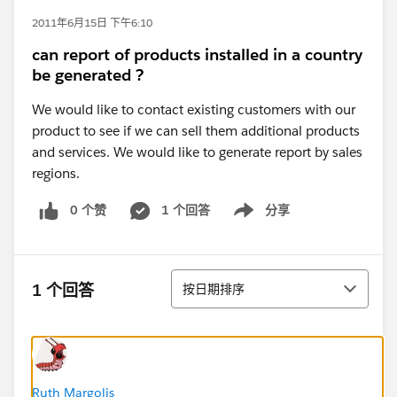
2011年6月15日 下午6:10
can report of products installed in a country
be generated ?
We would like to contact existing customers with our
product to see if we can sell them additional products
and services. We would like to generate report by sales
regions.
0 个赞
1 个回答
分享
Show menu
排序
1 个回答
按日期排序
Ruth Margolis