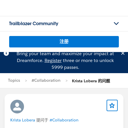
Trailblazer Community
注册
Bring your team and maximize your impact at
Dreamforce.
Register
three or more to unlock
$999 passes.
Topics
#Collaboration
Krista Lobera 的问题
Krista Lobera
提问于
#Collaboration