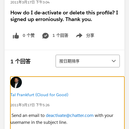
2011年3月17日 下午3:04
How do I de-activate or delete this profile? I
signed up erroniously. Thank you.
0 个赞
1 个回答
分享
Show menu
排序
1 个回答
按日期排序
Tal Frankfurt (Cloud for Good)
2011年3月17日 下午5:26
Send an email to
deactivate@chatter.com
with your
username in the subject line.