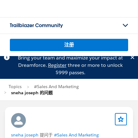
Trailblazer Community
注册
Bring your team and maximize your impact at
Dreamforce.
Register
three or more to unlock
$999 passes.
Topics
#Sales And Marketing
sneha joseph 的问题
sneha joseph
提问于
#Sales And Marketing