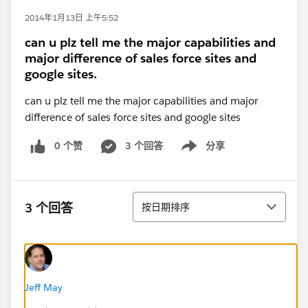
2014年1月13日 上午5:52
can u plz tell me the major capabilities and
major difference of sales force sites and
google sites.
can u plz tell me the major capabilities and major
difference of sales force sites and google sites
0 个赞
3 个回答
分享
Show menu
排序
3 个回答
按日期排序
Jeff May