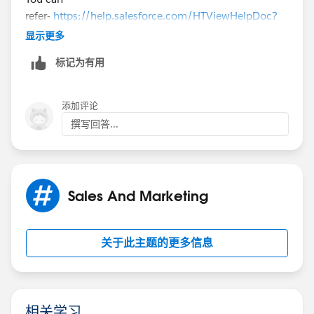
refer-
https://help.salesforce.com/HTViewHelpDoc?
id=sites_setup_overview.htm&language=en_US
显示更多
标记为有用
Hope it helps.
Thanks
添加评论
撰写回答...
Sales And Marketing
关于此主题的更多信息
相关学习