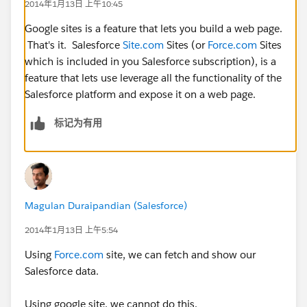
2014年1月13日 上午10:45
Google sites is a feature that lets you build a web page.
That's it. Salesforce
Site.com
Sites (or
Force.com
Sites
which is included in you Salesforce subscription), is a
feature that lets use leverage all the functionality of the
Salesforce platform and expose it on a web page.
标记为有用
Magulan Duraipandian (Salesforce)
2014年1月13日 上午5:54
Using
Force.com
site, we can fetch and show our
Salesforce data.
Using google site, we cannot do this.