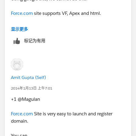
Force.com
site supports VF, Apex and html.
Google site support only Html.
显示更多
标记为有用
If this solves your problem, kindly mark it as the best
answer.
Regards,
Amit Gupta (Self)
Magulan
2014年1月13日 上午7:01
http://www.infallibletechie.com
+1 @Magulan
Force.com
Site is very easy to launch and register
domain.
You can