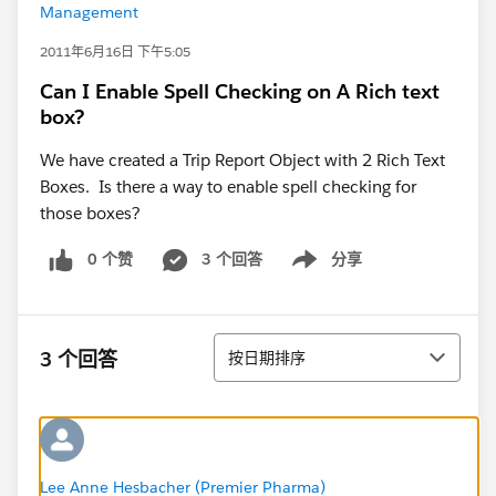
Management
2011年6月16日 下午5:05
Can I Enable Spell Checking on A Rich text
box?
We have created a Trip Report Object with 2 Rich Text
Boxes. Is there a way to enable spell checking for
those boxes?
0 个赞
3 个回答
分享
Show menu
排序
3 个回答
按日期排序
Lee Anne Hesbacher (Premier Pharma)