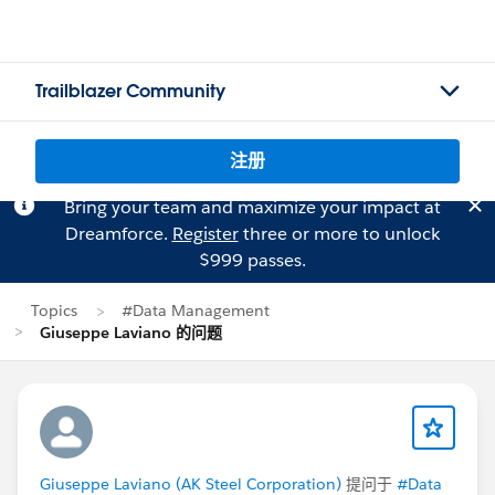
Trailblazer Community
注册
Bring your team and maximize your impact at
Dreamforce.
Register
three or more to unlock
$999 passes.
Topics
#Data Management
Giuseppe Laviano 的问题
Giuseppe Laviano (AK Steel Corporation)
提问于
#Data