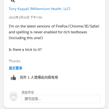
Tony Kayyali (Millennium Health, LLC)
2012年1月31日 下午7:59
I'm on the latest versions of FireFox/Chrome/IE/Safari
and spelling is never enabled for rich textboxes
(including this one!)
Is there a trick to it?
Thanks
显示更多
另外 1 人觉得此内容有用
添加评论
撰写回答...