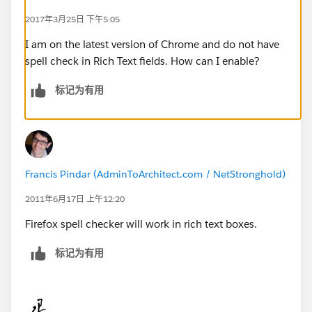
2017年3月25日 下午5:05
I am on the latest version of Chrome and do not have
spell check in Rich Text fields. How can I enable?
标记为有用
Francis Pindar (AdminToArchitect.com / NetStronghold)
2011年6月17日 上午12:20
Firefox spell checker will work in rich text boxes.
标记为有用