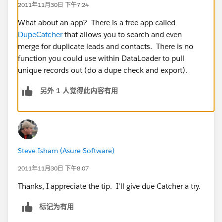
2011年11月30日 下午7:24
What about an app? There is a free app called
DupeCatcher
that allows you to search and even
merge for duplicate leads and contacts. There is no
function you could use within DataLoader to pull
unique records out (do a dupe check and export).
另外 1 人觉得此内容有用
Steve Isham (Asure Software)
2011年11月30日 下午8:07
Thanks, I appreciate the tip. I'll give due Catcher a try.
标记为有用