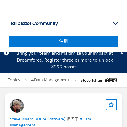
Trailblazer Community
注册
Bring your team and maximize your impact at
Dreamforce.
Register
three or more to unlock
$999 passes.
Topics
#Data Management
Steve Isham 的问题
Steve Isham (Asure Software)
提问于
#Data
Management