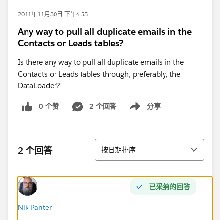
2011年11月30日 下午4:55
Any way to pull all duplicate emails in the
Contacts or Leads tables?
Is there any way to pull all duplicate emails in the
Contacts or Leads tables through, preferably, the
DataLoader?
0 个赞
2 个回答
分享
Show menu
排序
2 个回答
按日期排序
已采纳的回答
Nik Panter