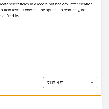
eate select fields in a record but not view after creation.
a field level. I only see the options to read-only, not
 at field level.
排序
按日期排序