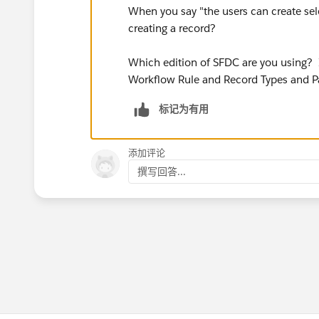
When you say "the users can create sel
creating a record?
Which edition of SFDC are you using? I
Workflow Rule and Record Types and 
标记为有用
添加评论
撰写回答...