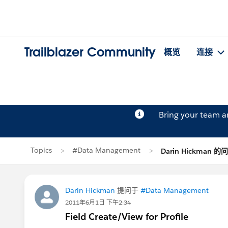
Trailblazer Community
概览
连接
Bring your team 
Topics
#Data Management
Darin Hickman 的
Darin Hickman
提问于
#Data Management
2011年6月1日 下午2:34
Field Create/View for Profile