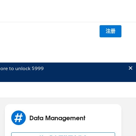
注册
ore to unlock $999
Data Management