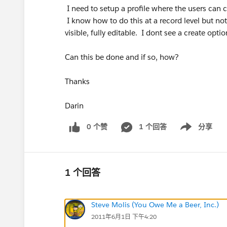
I need to setup a profile where the users can cr
I know how to do this at a record level but not 
visible, fully editable. I dont see a create option
Can this be done and if so, how?
Thanks
Darin
0 个赞
1 个回答
分享
Show menu
1 个回答
Steve Molis (You Owe Me a Beer, Inc.)
2011年6月1日 下午4:20