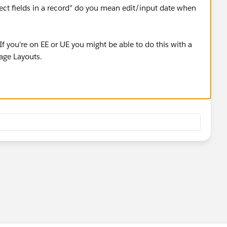
ect fields in a record" do you mean edit/input date when
f you're on EE or UE you might be able to do this with a
Page Layouts.