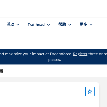
活动
Trailhead
帮助
更多
and maximize your impact at Dreamforce.
Register
three or m
passes.
问题