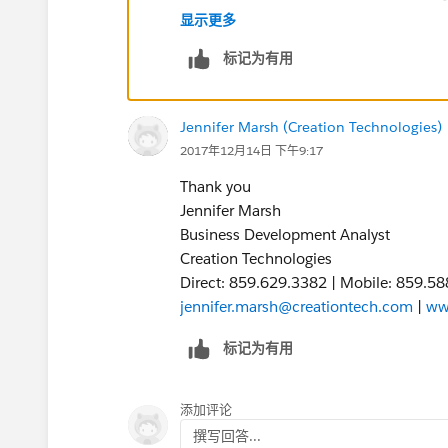
with this formula:
显示更多
标记为有用
Field_A__c - Field_B__c
Jennifer Marsh (Creation Technologies)
Use the "I
nsert Field
" button on the f
2017年12月14日 下午9:17
underscores..
) of the fields A,B.
Thank you
Jennifer Marsh
Business Development Analyst
Creation Technologies
Direct: 859.629.3382 | Mobile: 859.5
jennifer.marsh@creationtech.com
|
ww
标记为有用
添加评论
撰写回答...