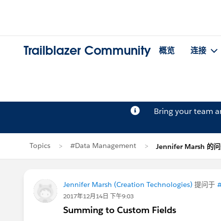
Trailblazer Community
概览
连接
Bring your team 
Topics
#Data Management
Jennifer Marsh 的
Jennifer Marsh (Creation Technologies)
提问于
2017年12月14日 下午9:03
Summing to Custom Fields