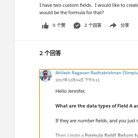
I have two custom fields. I would like to creat
would be the formula for that?
0 个赞
2 个回答
分享
Show menu
2 个回答
Ahilesh Ragavan Radhakrishnan (Simplu
2017年12月14日 下午9:12
Hello Jennifer,
What are the data types of Field A a
If they are
number
fields, and you just
Then create a
Formula field( Return 