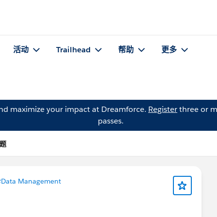
活动
Trailhead
帮助
更多
and maximize your impact at Dreamforce.
Register
three or m
passes.
问题
#Data Management