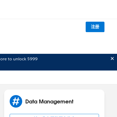
注册
ore to unlock $999
Data Management