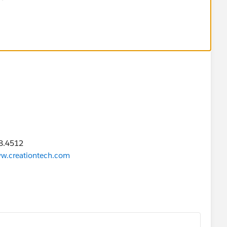
ormula editor page to pull in API/developer name(
with the
88.4512
w.creationtech.com