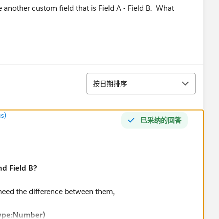
e another custom field that is Field A - Field B. What
排序
按日期排序
s)
已采纳的回答
nd Field B?
 need the difference between them,
type:Number)