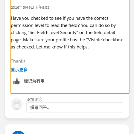
2016年5月9日 下午8:53
Have you checked to see if you have the correct
permission level to read the field? You can do so by
clicking "Set Field-Level Security" on the field detail
page. Make sure your profile has the "Visible"checkbox
as checked. Let me know if this helps.
Thanks,
显示更多
Parker
标记为有用
添加评论
撰写回答...