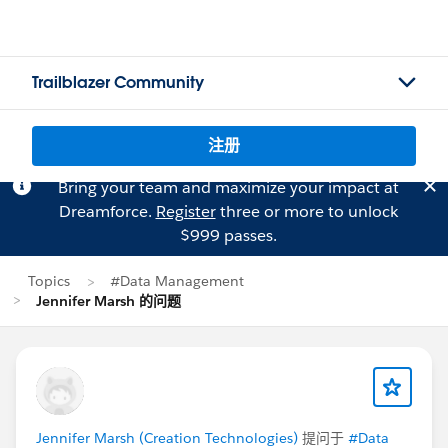
Trailblazer Community
注册
Bring your team and maximize your impact at
Dreamforce.
Register
three or more to unlock
$999 passes.
Topics
#Data Management
Jennifer Marsh 的问题
Jennifer Marsh (Creation Technologies)
提问于
#Data