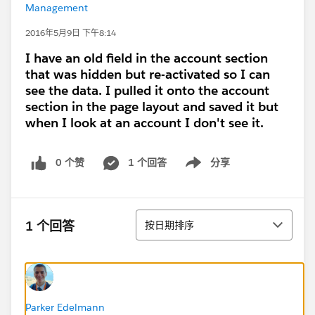
Management
2016年5月9日 下午8:14
I have an old field in the account section
that was hidden but re-activated so I can
see the data. I pulled it onto the account
section in the page layout and saved it but
when I look at an account I don't see it.
0 个赞
1 个回答
分享
Show menu
排序
1 个回答
按日期排序
Parker Edelmann