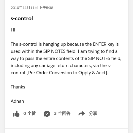
2010年11月11日 下午5:38
s-control
Hi
The s-control is hanging up because the ENTER key is
used within the SIP NOTES field. I am trying to find a
way to pass the entire contents of the SIP NOTES field,
including any carriage return characters, via the s-
control [Pre-Order Conversion to Oppty & Acct].
Thanks
Adnan
0 个赞
3 个回答
分享
Show menu