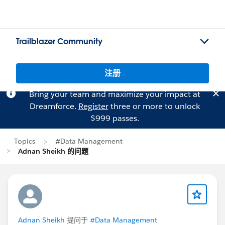
Trailblazer Community
注册
Bring your team and maximize your impact at
Dreamforce.
Register
three or more to unlock
$999 passes.
Topics
#Data Management
Adnan Sheikh 的问题
Adnan Sheikh
提问于
#Data Management