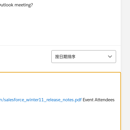
Outlook meeting?
排序
按日期排序
n/salesforce_winter11_release_notes.pdf
Event Attendees