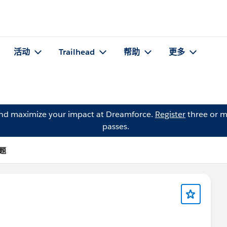
活动
Trailhead
帮助
更多
and maximize your impact at Dreamforce.
Register
three or m
passes.
问题