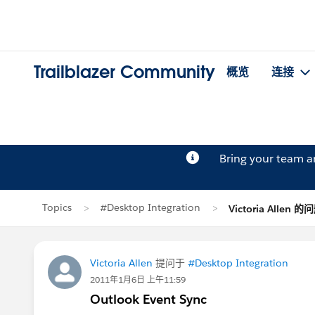
Trailblazer Community
概览
连接
Bring your team 
Topics
#Desktop Integration
Victoria Allen 的
Victoria Allen
提问于
#Desktop Integration
2011年1月6日 上午11:59
Outlook Event Sync