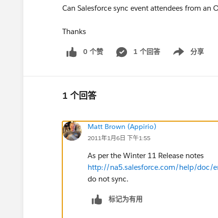
Can Salesforce sync event attendees from an 
Thanks
0 个赞
1 个回答
分享
Show menu
1 个回答
Matt Brown (Appirio)
2011年1月6日 下午1:55
As per the Winter 11 Release notes
http://na5.salesforce.com/help/doc/e
do not sync.
标记为有用