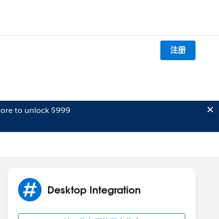
注册
ore to unlock $999
Desktop Integration