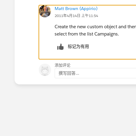
Matt Brown (Appirio)
2011年4月14日 上午11:54
Create the new custom object and then
select from the list Campaigns.
标记为有用
添加评论
撰写回答...