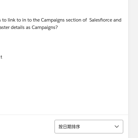
s to link to in to the Campaigns section of Salesfiorce and
master details as Campaigns?
t
排序
按日期排序