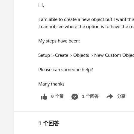
Hi,
I am able to create a new object but I want thi
I cannot see where the option is to have the 
My steps have been:
Setup > Create > Objects > New Custom Objec
Please can someone help?
Many thanks
0 个赞
1 个回答
分享
Show menu
1 个回答