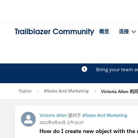
Trailblazer Community
概览
连接
Bring your team 
Topics
#Sales And Marketing
Victoria Allen 的
Victoria Allen
提问于
#Sales And Marketing
2011年4月14日 上午10:27
How do I create new object with the 