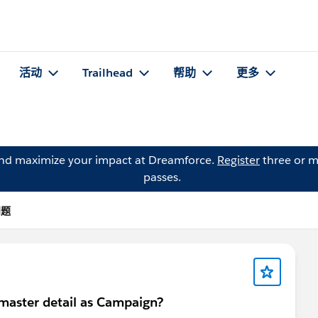
活动
Trailhead
帮助
更多
and maximize your impact at Dreamforce.
Register
three or m
passes.
问题
master detail as Campaign?