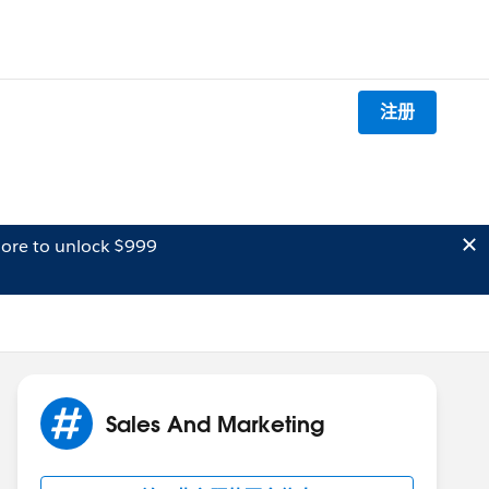
注册
ore to unlock $999
Sales And Marketing