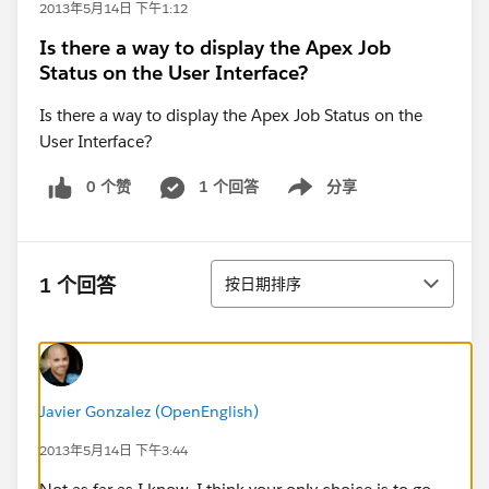
2013年5月14日 下午1:12
Is there a way to display the Apex Job
Status on the User Interface?
Is there a way to display the Apex Job Status on the
User Interface?
0 个赞
1 个回答
分享
Show menu
排序
1 个回答
按日期排序
Javier Gonzalez (OpenEnglish)
2013年5月14日 下午3:44