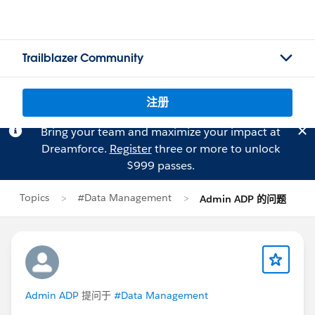
Trailblazer Community
注册
Bring your team and maximize your impact at
Dreamforce.
Register
three or more to unlock
$999 passes.
Topics
#Data Management
Admin ADP 的问题
Admin ADP
提问于
#Data Management