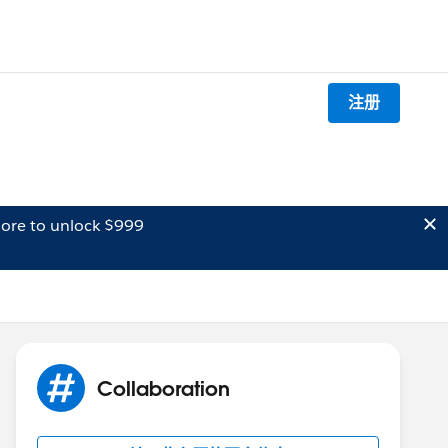
注册
ore to unlock $999
Collaboration