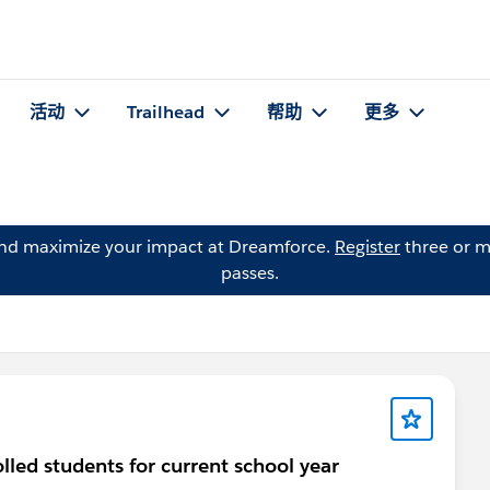
活动
Trailhead
帮助
更多
and maximize your impact at Dreamforce.
Register
three or m
passes.
olled students for current school year