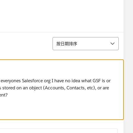
排序
按日期排序
n everyones Salesforce org I have no idea what GSF is or
s stored on an object (Accounts, Contacts, etc), or are
ent?