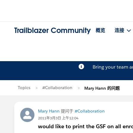
Trailblazer Community
概览
连接
Bring your team 
Topics
#Collaboration
Mary Hann 的问题
Mary Hann
提问于
#Collaboration
2011年3月3日 上午12:04
would like to print the GSF on all enr