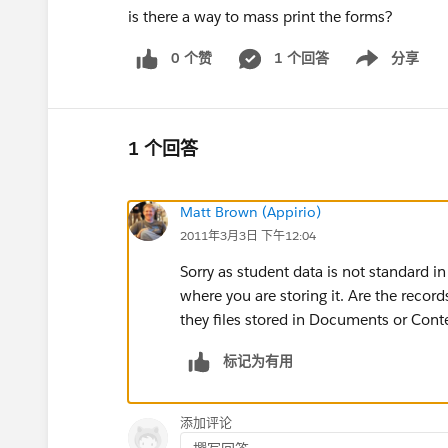
is there a way to mass print the forms?
0 个赞
1 个回答
分享
Show menu
1 个回答
Matt Brown (Appirio)
2011年3月3日 下午12:04
Sorry as student data is not standard i
where you are storing it. Are the record
they files stored in Documents or Cont
标记为有用
添加评论