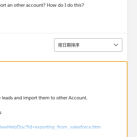
ort an other account? How do I do this?
排序
按日期排序
e leads and import them to other Account.
s
ViewHelpDoc?id=exporting_from_salesforce.htm