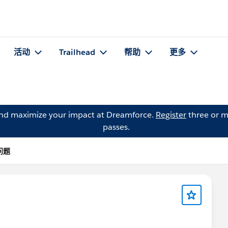
活动
Trailhead
帮助
更多
and maximize your impact at Dreamforce.
Register
three or m
passes.
的问题