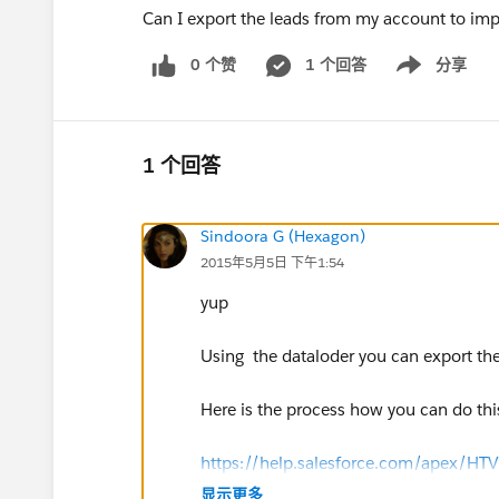
Can I export the leads from my account to imp
0 个赞
1 个回答
分享
Show menu
1 个回答
Sindoora G (Hexagon)
2015年5月5日 下午1:54
yup
Using the dataloder you can export th
Here is the process how you can do thi
https://help.salesforce.com/apex/HT
显示更多