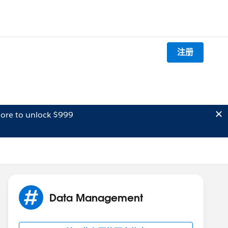
注册
ore to unlock $999
Data Management