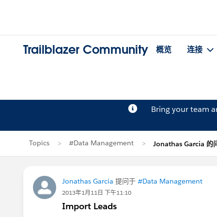
Trailblazer Community
概览
连接
Bring your team 
Topics
#Data Management
Jonathas Garcia 
Jonathas Garcia
提问于
#Data Management
2013年1月11日 下午11:10
Import Leads