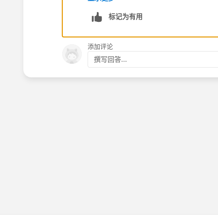
https://help.salesforce.com/HTViewH
标记为有用
id=import_my_organizations_leads.h
添加评论
撰写回答...